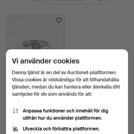
auktioner
Vi använder cookies
Denna tjänst är en del av Auctionet-plattformen.
Vissa cookies är nödvändiga för att tillhandahålla
RING, 18 k vitguld, 1
briljantslipad diama…
tjänsten, medan du kan hantera eller återkalla ditt
1 dag
samtycke för de som används för att:
3 bud
1 051 USD
Anpassa funktioner och innehåll för dig
utifrån hur du använder plattformen.
Bevaka sökning
Utveckla och förbättra plattformen.
Du kan också söka i
vårt arkiv med avslutade auktioner
.