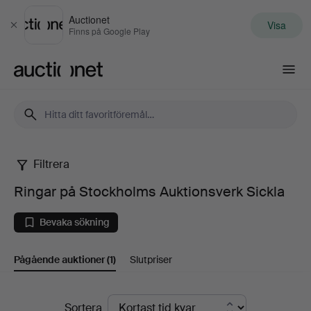
Auctionet
Visa
Stäng
Finns på Google Play
Auctionet.com
Filtrera
Ringar
Ringar på Stockholms Auktionsverk Sickla
på
Bevaka sökning
Stockholms
Pågående auktioner
(1)
Slutpriser
Auktionsverk
Sickla
Pågående
Sortera