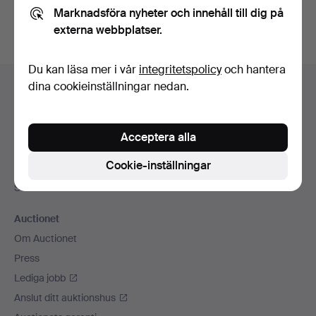
Marknadsföra nyheter och innehåll till dig på
externa webbplatser.
Du kan läsa mer i vår
integritetspolicy
och hantera
Sidfotsnavigation
dina cookieinställningar nedan.
Hjälp och kontakt
Kontakta support
Alla auktionshus
Acceptera alla
Betalningsalternativ
Cookie-inställningar
Vi skickar med
Sociala medier
Auctionet
Om Auctionet
Press
Lediga jobb
Anslut ditt auktionshus