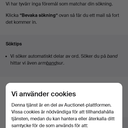
Pågående
Vi har tyvärr inga föremål som matchar din sökning.
i
auktioner
Klicka
“Bevaka sökning”
ovan så får du ett mail så fort
det kommer in.
Kalmar
Söktips
Vi söker automatiskt delar av ord. Söker du på
band
hittar vi även
arm
band
sur
.
Här är föremål från vårt arkiv som
Vi använder cookies
matchar din sökning
Denna tjänst är en del av Auctionet-plattformen.
Visa alla föremål
Vissa cookies är nödvändiga för att tillhandahålla
tjänsten, medan du kan hantera eller återkalla ditt
samtycke för de som används för att: