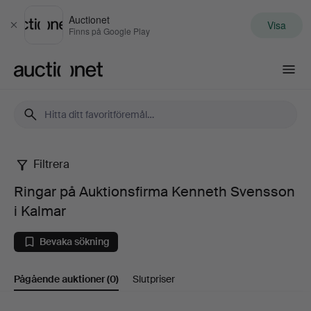
Auctionet
Visa
Stäng
Finns på Google Play
Auctionet.com
Filtrera
Ringar
Ringar på Auktionsfirma Kenneth Svensson
på
i Kalmar
Auktionsfirma
Bevaka sökning
Kenneth
Pågående auktioner
(0)
Slutpriser
Svensson