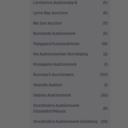
Limhamns Auktionsbyrå
(5)
Lyme Bay Auctions
(8)
Ma San Auction
(11)
Norrlands Auktionsverk
(5)
Palsgaard Kunstauktioner
(18)
RA Auktionsverket Norrköping
(2)
Roslagens Auktionsverk
(1)
Rumsey’s Auctioneers
(151)
Skandia Auktion
(1)
Skånes Auktionsverk
(30)
Stockholms Auktionsverk
(8)
Düsseldorf/Neuss
Stockholms Auktionsverk Göteborg
(29)