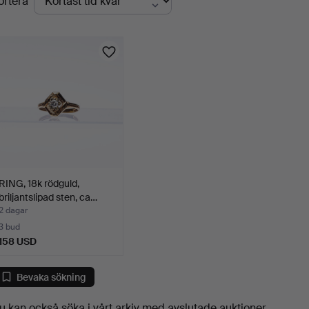
ortera
uktioner
RING, 18k rödguld,
briljantslipad sten, ca…
2 dagar
3 bud
158 USD
Bevaka sökning
u kan också söka i
vårt arkiv med avslutade auktioner
.