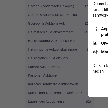
Denna tj
Gomér & Andersson Linköping
(26)
för att t
Gomér & Andersson Norrköping
(1)
samtycke
Göteborgs Auktionsverk
(25)
Anp
Halmstads Auktionskammare
(23)
pla
Handelslagret Auktionsservice
(1)
Utv
Helsingborgs Auktionskammare
(9)
Mar
Hälsinglands Auktionsverk
(1)
Du kan l
Kalmar Auktionsverk
(1)
nedan.
Karljohan Auktioner
(1)
Karlstad Hammarö Auktionsverk
(1)
Kunst- und Auktionshaus Kleinhenz
(27)
Lawrences Auctioneers
(12)