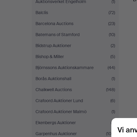
Auktionsverket Engelholm
(1)
Balclis
(72)
Barcelona Auctions
(23)
Batemans of Stamford
(10)
Bidstrup Auktioner
(2)
Bishop & Miller
(5)
Björnssons Auktionskammare
(44)
Borås Auktionshall
(1)
Chalkwell Auctions
(148)
Crafoord Auktioner Lund
(6)
Crafoord Auktioner Malmö
(1)
Ekenbergs Auktioner
(2)
Vi an
Garpenhus Auktioner
(106)