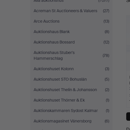
S
Alla auktionshus
(1 077)
a
Acreman St Auctioneers & Valuers
(27)
Arce Auctions
(13)
Auktionshaus Blank
(8)
Auktionshaus Bossard
(12)
Auktionshaus Stuber's
(78)
Hammerschlag
Auktionshuset Kolonn
(3)
Auktionshuset STO Bohuslän
(5)
Auktionshuset Thelin & Johansson
(2)
Auktionshuset Thörner & Ek
(1)
Auktionskammaren Sydost Kalmar
(1)
Auktionsmagasinet Vänersborg
(6)
D