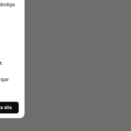
vändiga
r.
ingar
a alla