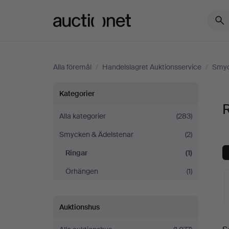
Auctionet.com
Alla föremål
/
Handelslagret Auktionsservice
/
Smyc
Ringar
Kategorier
R
på
Alla kategorier
(283)
Smycken & Ädelstenar
(2)
Handelslagret
Ringar
(1)
Auktionsservice
Örhängen
(1)
Auktionshus