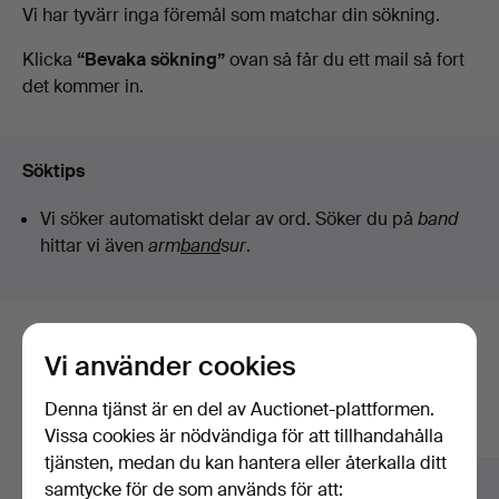
Pågående
Vi har tyvärr inga föremål som matchar din sökning.
Auktionsverk
auktioner
Klicka
“Bevaka sökning”
ovan så får du ett mail så fort
det kommer in.
Sickla
Söktips
Vi söker automatiskt delar av ord. Söker du på
band
hittar vi även
arm
band
sur
.
Här är föremål från vårt arkiv som
Vi använder cookies
matchar din sökning
Denna tjänst är en del av Auctionet-plattformen.
Visa alla föremål
Vissa cookies är nödvändiga för att tillhandahålla
tjänsten, medan du kan hantera eller återkalla ditt
samtycke för de som används för att: