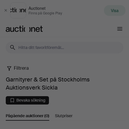
Auctionet
Visa
Stäng
Finns på Google Play
Auctionet.com
Filtrera
Garnityrer
Garnityrer & Set på Stockholms
&
Auktionsverk Sickla
Set
Bevaka sökning
på
Pågående auktioner
(0)
Slutpriser
Stockholms