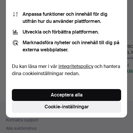
Anpassa funktioner och innehåll för dig
utifrån hur du använder plattformen.
Utveckla och förbättra plattformen.
Marknadsföra nyheter och innehåll till dig på
KALEVALA KORU, 4
ARMBAND, RING,
BROSCH
externa webbplatser.
delar, bestående av 2
ÖRHÄNGEN, 1 par, 18 k
RING, 1
rin…
guld,…
ÖR…
Klubbades 23 jul 2026
Klubbades 17 jul 2026
Klubbade
10 bud
2 bud
19 bud
Du kan läsa mer i vår
integritetspolicy
och hantera
80 USD
4 536 USD
256 U
dina cookieinställningar nedan.
Acceptera alla
Sidfotsnavigation
Cookie-inställningar
Hjälp och kontakt
Kontakta support
Alla auktionshus