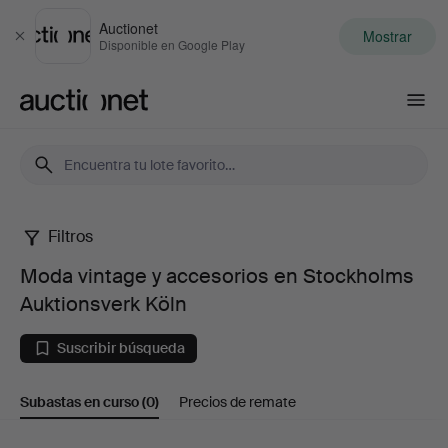
Auctionet
Mostrar
Cerrar
Disponible en Google Play
Auctionet.com
Filtros
Moda
Moda vintage y accesorios en Stockholms
vintage
Auktionsverk Köln
y
Suscribir búsqueda
accesorios
Subastas en curso
(0)
Precios de remate
en