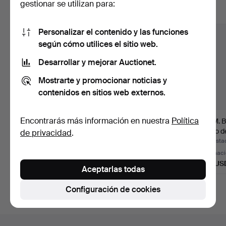
gestionar se utilizan para:
Mostrar todos los lotes
Personalizar el contenido y las funciones
según cómo utilices el sitio web.
Desarrollar y mejorar Auctionet.
Mostrarte y promocionar noticias y
contenidos en sitios web externos.
Encontrarás más información en nuestra
Política
VIVIENNE
GOYARD. Maleta de
MCM. Bo
WESTWOOD. Gafas de
viaje / Equipaje, textil…
Bolso 
de privacidad
.
sol con estuch…
Subastado 8 ago 2026
Subastado 8 jul 2026
Subasta
3 pujas
5 pujas
Estimac
81 USD
1.505 USD
185 US
Aceptarlas todas
Configuración de cookies
Navegación