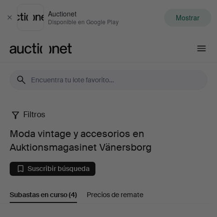
Auctionet
Mostrar
Cerrar
Disponible en Google Play
Auctionet.com
Filtros
Moda
Moda vintage y accesorios en
vintage
Auktionsmagasinet Vänersborg
y
Suscribir búsqueda
accesorios
Subastas en curso
(4)
Precios de remate
en