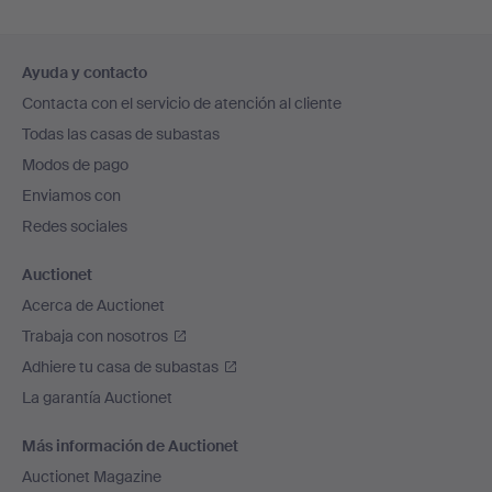
Navegación
Ayuda y contacto
en
Contacta con el servicio de atención al cliente
el
Todas las casas de subastas
pie
Modos de pago
de
Enviamos con
página
Redes sociales
Auctionet
Acerca de Auctionet
Trabaja con nosotros
Adhiere tu casa de subastas
La garantía Auctionet
Más información de Auctionet
Auctionet Magazine