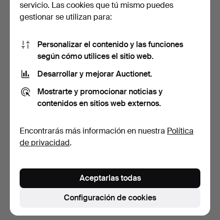
servicio. Las cookies que tú mismo puedes
gestionar se utilizan para:
Personalizar el contenido y las funciones
según cómo utilices el sitio web.
Desarrollar y mejorar Auctionet.
JOHNSTON & MURPHY,
BOLSOS y MONEDEROS,
Mostrarte y promocionar noticias y
zapato de hombre, "Moc …
15 piezas, piel, siglo…
contenidos en sitios web externos.
8 días
8 días
Estimación
Estimación
Encontrarás más información en nuestra
Política
106 USD
106 USD
de privacidad
.
Suscribir búsqueda
Aceptarlas todas
También puedes buscar en
nuestro archivo de
subastas concluidas
.
Configuración de cookies