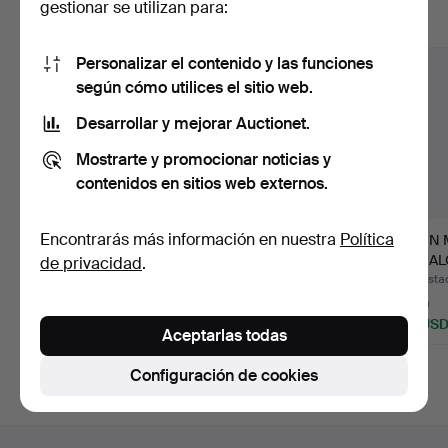
gestionar se utilizan para:
Mostrar todos los lotes
Personalizar el contenido y las funciones
según cómo utilices el sitio web.
Desarrollar y mejorar Auctionet.
Mostrarte y promocionar noticias y
contenidos en sitios web externos.
Encontrarás más información en nuestra
Política
LOUIS VITTON. LOUIS
HEBILLA DE
ALAIN 
VUITTON SPEEDY 30
CINTURÓN
REGALO 
de privacidad
.
EN L…
REDONDA, PIEDRAS
PA…
Subastado 27 jul 2026
Subastado 19 jul 2026
Subastad
DE VI…
9 pujas
Estimación
1 puja
694 USD
58 USD
35 US
Aceptarlas todas
Configuración de cookies
Navegación