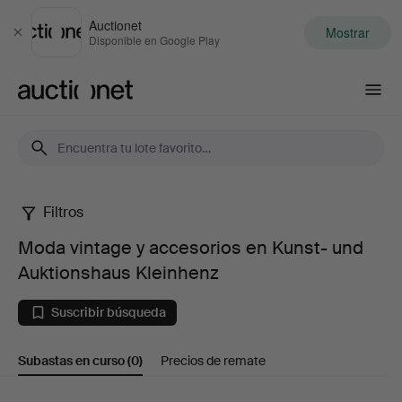
Auctionet
Mostrar
Cerrar
Disponible en Google Play
Auctionet.com
Filtros
Moda
Moda vintage y accesorios en Kunst- und
vintage
Auktionshaus Kleinhenz
y
Suscribir búsqueda
accesorios
Subastas en curso
(0)
Precios de remate
en