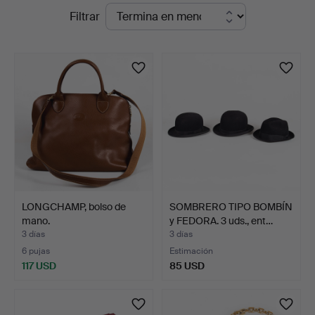
Subastas
Filtrar
Laholms
en
Auktionskammare
curso
LONGCHAMP, bolso de
SOMBRERO TIPO BOMBÍN
mano.
y FEDORA. 3 uds., ent…
3 días
3 días
6 pujas
Estimación
117 USD
85 USD