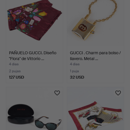
PAÑUELO GUCCI. Diseño
GUCCI . Charm para bolso /
"Flora" de Vittorio …
llavero. Metal …
4 días
4 días
2 pujas
1 puja
127 USD
32 USD