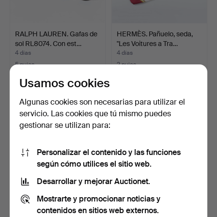
RALPH LAUREN. Gafas de
HERMÈS. Pañuelo, seda,
sol RL8074. Con est…
"Les Voitures a Tra…
4 días
4 días
5 pujas
2 pujas
53 USD
127 USD
Usamos cookies
Algunas cookies son necesarias para utilizar el
servicio. Las cookies que tú mismo puedes
gestionar se utilizan para:
Personalizar el contenido y las funciones
según cómo utilices el sitio web.
Desarrollar y mejorar Auctionet.
GAFAS DE SOL, Thierry
GAFAS DE SOL, Thierry
Mostrarte y promocionar noticias y
Mugler, TM10200 C3.
Mugler, TM10199 c2.
contenidos en sitios web externos.
5 días
5 días