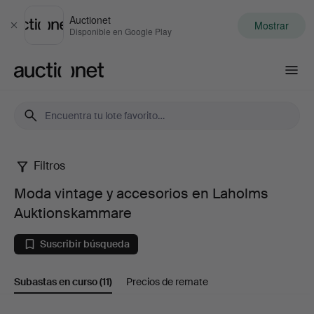
Auctionet
Mostrar
Cerrar
Disponible en Google Play
Auctionet.com
Filtros
Moda
Moda vintage y accesorios en Laholms
vintage
Auktionskammare
y
Suscribir búsqueda
accesorios
Subastas en curso
(11)
Precios de remate
en