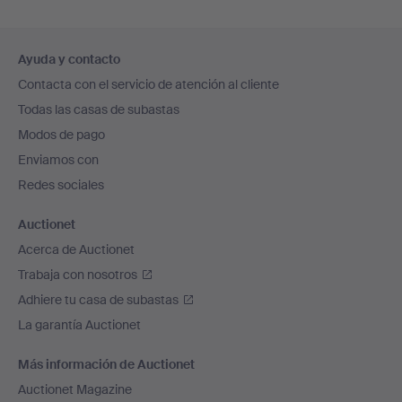
Navegación
Ayuda y contacto
en
Contacta con el servicio de atención al cliente
el
Todas las casas de subastas
pie
Modos de pago
de
Enviamos con
página
Redes sociales
Auctionet
Acerca de Auctionet
Trabaja con nosotros
Adhiere tu casa de subastas
La garantía Auctionet
Más información de Auctionet
Auctionet Magazine