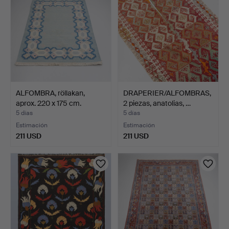
ALFOMBRA, röllakan,
DRAPERIER/ALFOMBRAS,
aprox. 220 x 175 cm.
2 piezas, anatolias, …
5 días
5 días
Estimación
Estimación
211 USD
211 USD