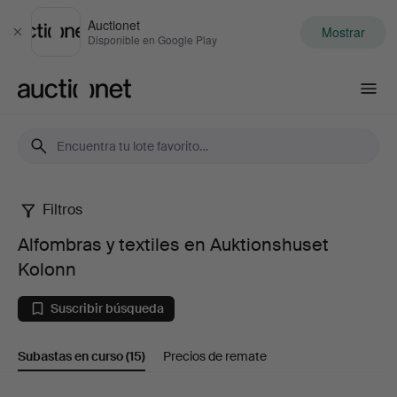
Auctionet
Mostrar
Cerrar
Disponible en Google Play
Auctionet.com
Filtros
Alfombras
Alfombras y textiles en Auktionshuset
y
Kolonn
textiles
Suscribir búsqueda
en
Subastas en curso
(15)
Precios de remate
Auktionshuset