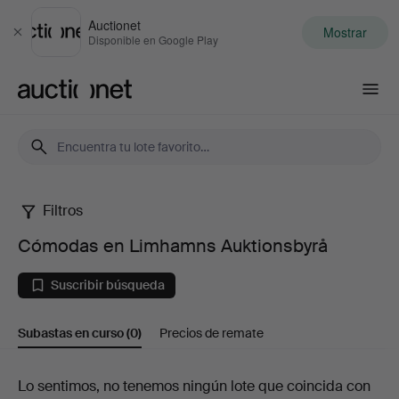
Auctionet
Mostrar
Cerrar
Disponible en Google Play
Auctionet.com
Filtros
Cómodas
Cómodas en Limhamns Auktionsbyrå
en
Suscribir búsqueda
Limhamns
Subastas en curso
(0)
Precios de remate
Auktionsbyrå
Subastas
Lo sentimos, no tenemos ningún lote que coincida con