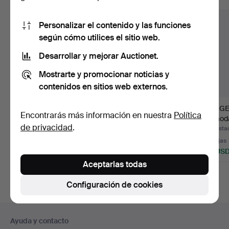
Personalizar el contenido y las funciones
según cómo utilices el sitio web.
Desarrollar y mejorar Auctionet.
Mostrarte y promocionar noticias y
contenidos en sitios web externos.
COFRE/CÓMODA
CÓMODA, ESTILO
BØRGE
Encontrarás más información en nuestra
Política
modelo Haupt, estilo
GUSTAVIANO, chapada
Cómoda
de privacidad
.
gustavia…
en caob…
roble, 4
Subastado 25 jul 2026
Subastado 3 jul 2026
Subastad
10 pujas
7 pujas
15 pujas
106 USD
148 USD
181 US
Aceptarlas todas
Configuración de cookies
Navegación
Ayuda y contacto
en