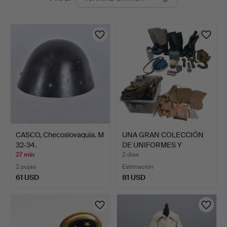
en
curso
CASCO, Checoslovaquia. M
UNA GRAN COLECCIÓN
32-34.
DE UNIFORMES Y
ACCESORI…
27 min
2 días
2 pujas
Estimación
61 USD
81 USD