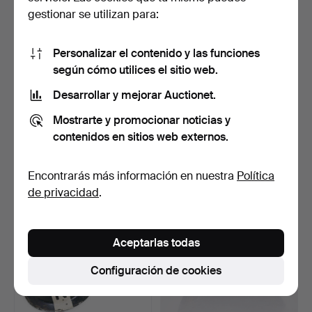
gestionar se utilizan para:
Personalizar el contenido y las funciones
según cómo utilices el sitio web.
Desarrollar y mejorar Auctionet.
EPALETAS, un par, Suecia,
PICKELHUVA, Suecia, n.º 3,
Mostrarte y promocionar noticias y
en ESTUCHE.
siglo XIX.
4 días
5 días
contenidos en sitios web externos.
18 pujas
14 pujas
254 USD
117 USD
Encontrarás más información en nuestra
Política
de privacidad
.
Aceptarlas todas
Configuración de cookies