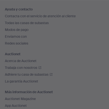
Navegación
Ayuda y contacto
en
Contacta con el servicio de atención al cliente
el
Todas las casas de subastas
pie
Modos de pago
de
Enviamos con
página
Redes sociales
Auctionet
Acerca de Auctionet
Trabaja con nosotros
Adhiere tu casa de subastas
La garantía Auctionet
Más información de Auctionet
Auctionet Magazine
App Auctionet