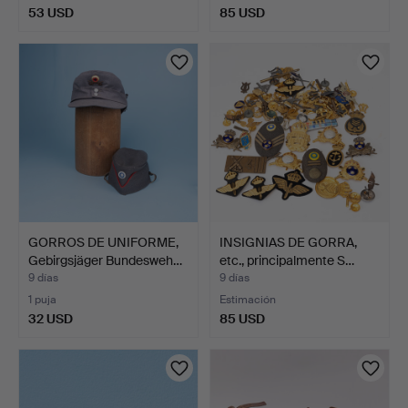
53 USD
85 USD
GORROS DE UNIFORME,
INSIGNIAS DE GORRA,
Gebirgsjäger Bundesweh…
etc., principalmente S…
9 días
9 días
1 puja
Estimación
32 USD
85 USD