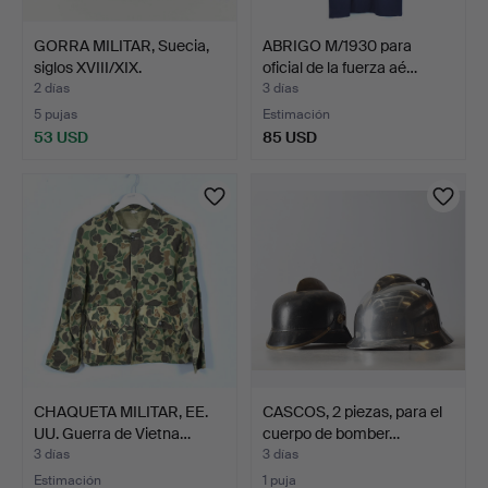
GORRA MILITAR, Suecia,
ABRIGO M/1930 para
siglos XVIII/XIX.
oficial de la fuerza aé…
2 días
3 días
5 pujas
Estimación
53 USD
85 USD
CHAQUETA MILITAR, EE.
CASCOS, 2 piezas, para el
UU. Guerra de Vietna…
cuerpo de bomber…
3 días
3 días
Estimación
1 puja