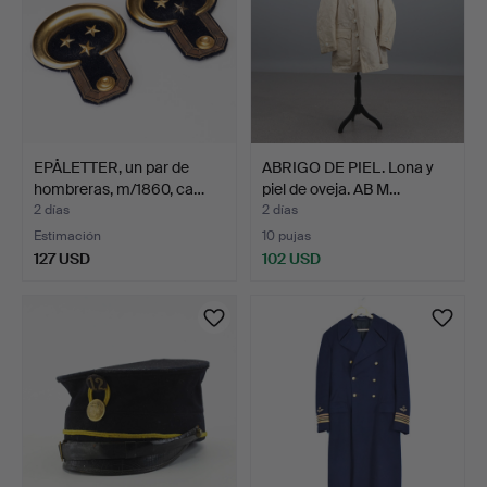
EPÅLETTER, un par de
ABRIGO DE PIEL. Lona y
hombreras, m/1860, ca…
piel de oveja. AB M…
2 días
2 días
Estimación
10 pujas
127 USD
102 USD