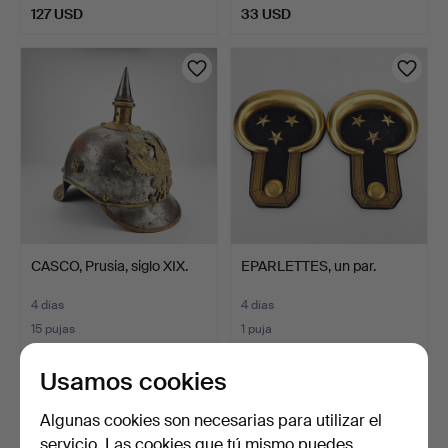
127 USD
33 USD
CASCO, Prusia, siglo XIX.
EPARLETTES, un par.
4 días
4 días
15 pujas
1 puja
185 USD
32 USD
Usamos cookies
Algunas cookies son necesarias para utilizar el
servicio. Las cookies que tú mismo puedes