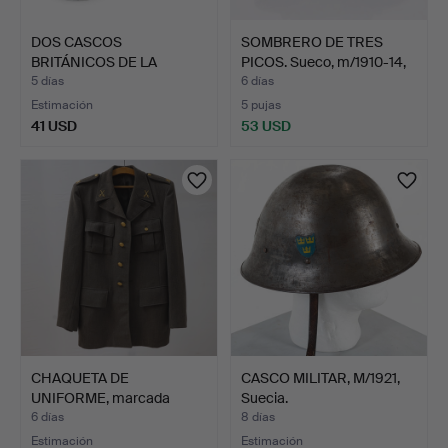
DOS CASCOS
SOMBRERO DE TRES
BRITÁNICOS DE LA
PICOS. Sueco, m/1910-14,
RETAGUARDIA DE…
…
5 días
6 días
Estimación
5 pujas
41 USD
53 USD
CHAQUETA DE
CASCO MILITAR, M/1921,
UNIFORME, marcada
Suecia.
"Lejonmärket…
6 días
8 días
Estimación
Estimación