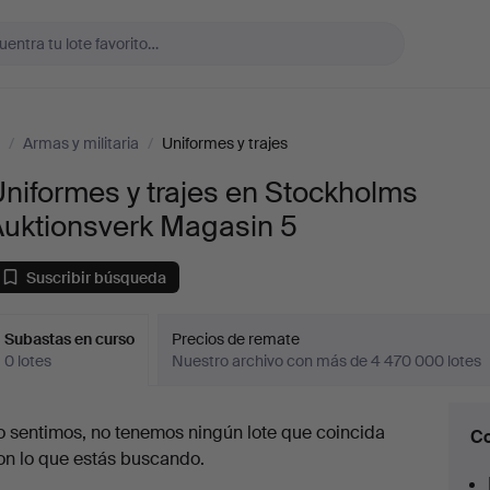
/
Armas y militaria
/
Uniformes y trajes
niformes y trajes en Stockholms
Auktionsverk Magasin 5
Suscribir búsqueda
Subastas en curso
Precios de remate
0 lotes
Nuestro archivo con más de 4 470 000 lotes
ubastas
o sentimos, no tenemos ningún lote que coincida
Co
en
on lo que estás buscando.