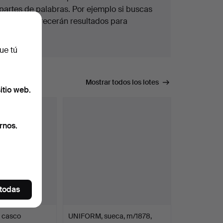
partes de palabras. Por ejemplo si buscas
braz
te aparecerán resultados para
braz
alete
.
ue tú
úsqueda.
Mostrar todos los lotes
itio web.
rnos.
 todas
 casco
UNIFORM, sueca, m/1878,