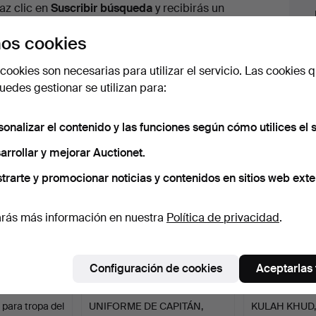
urso
az clic en
Suscribir búsqueda
y recibirás un
orreo tan pronto como dispongamos del lote.
os cookies
cookies son necesarias para utilizar el servicio. Las cookies q
edes gestionar se utilizan para:
 nuestro archivo que coinciden con tu b
sonalizar el contenido y las funciones según cómo utilices el s
arrollar y mejorar Auctionet.
trarte y promocionar noticias y contenidos en sitios web exte
rás más información en nuestra
Política de privacidad
.
Configuración de cookies
Aceptarlas
para tropa del
UNIFORME DE CAPITÁN,
KULAH KHUD,