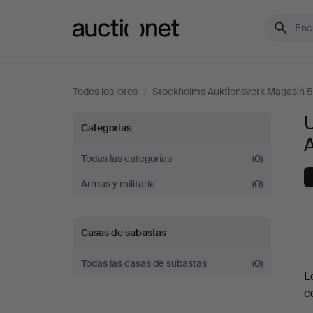
Auctionet.com
Todos los lotes
/
Stockholms Auktionsverk Magasin 5
U
Uniformes
Categorías
y
Todas las categorías
(0)
Armas y militaria
(0)
trajes
en
Casas de subastas
Stockholms
Todas las casas de subastas
(0)
S
L
Auktionsverk
c