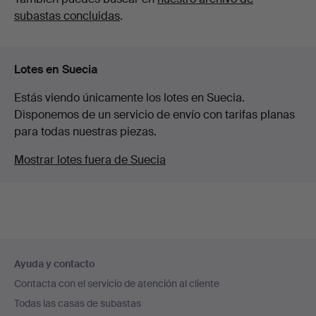
subastas concluidas
.
Lotes en Suecia
Estás viendo únicamente los lotes en Suecia.
Disponemos de un servicio de envío con tarifas planas
para todas nuestras piezas.
Mostrar lotes fuera de Suecia
Navegación
Ayuda y contacto
en
Contacta con el servicio de atención al cliente
el
Todas las casas de subastas
pie