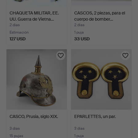
CHAQUETA MILITAR, EE.
CASCOS, 2 piezas, para el
UU. Guerra de Vietna…
cuerpo de bomber…
2 días
2 días
Estimación
1 puja
127 USD
33 USD
CASCO, Prusia, siglo XIX.
EPARLETTES, un par.
3 días
3 días
15 pujas
1 puja