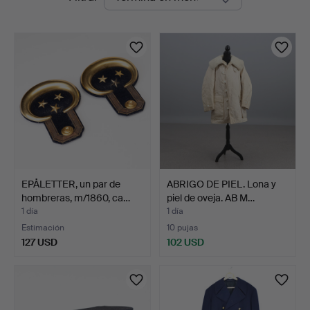
en
curso
EPÅLETTER, un par de
ABRIGO DE PIEL. Lona y
hombreras, m/1860, ca…
piel de oveja. AB M…
1 día
1 día
Estimación
10 pujas
127 USD
102 USD