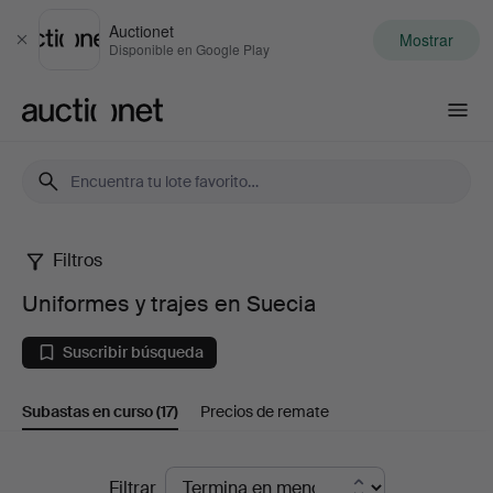
Auctionet
Mostrar
Cerrar
Disponible en Google Play
Auctionet.com
Filtros
Uniformes
Uniformes y trajes en Suecia
y
Suscribir búsqueda
trajes
Subastas en curso
(17)
Precios de remate
en
Suecia
Subastas
Filtrar