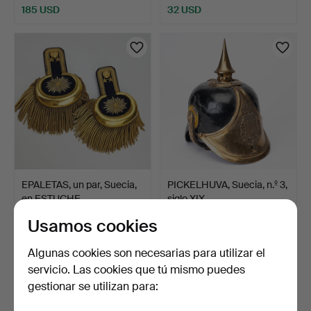
185 USD
32 USD
EPALETAS, un par, Suecia,
PICKELHUVA, Suecia, n.º 3,
en ESTUCHE.
siglo XIX.
3 días
4 días
Usamos cookies
18 pujas
14 pujas
254 USD
117 USD
Algunas cookies son necesarias para utilizar el
servicio. Las cookies que tú mismo puedes
gestionar se utilizan para: