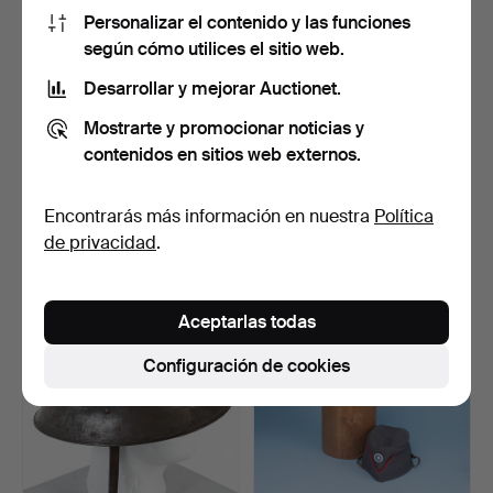
Personalizar el contenido y las funciones
según cómo utilices el sitio web.
Desarrollar y mejorar Auctionet.
Mostrarte y promocionar noticias y
contenidos en sitios web externos.
SOMBRERO DE TRES
CHAQUETA DE
PICOS. Sueco, m/1910-14,
UNIFORME, marcada
…
"Lejonmärket…
5 días
5 días
Encontrarás más información en nuestra
Política
5 pujas
Estimación
de privacidad
.
53 USD
53 USD
Aceptarlas todas
Configuración de cookies