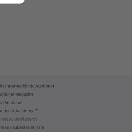
ás información de Auctionet
uctionet Magazine
pp Auctionet
uctionet Academy
tistas y diseñadores
emas y subastas en sala