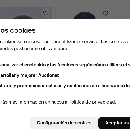
urso
os cookies
cookies son necesarias para utilizar el servicio. Las cookies q
edes gestionar se utilizan para:
sonalizar el contenido y las funciones según cómo utilices el s
CASCO, Checoslovaquia.
ABRIGO M/1930 para
CHAQU
M 32-34.
oficial de la fuerza aé…
UU. Gu
arrollar y mejorar Auctionet.
2 días
5 días
5 días
trarte y promocionar noticias y contenidos en sitios web exte
Estimación
Estimación
Estima
127 USD
85 USD
127 U
rás más información en nuestra
Política de privacidad
.
Suscribir búsqueda
ambién puedes buscar en
nuestro archivo de subastas concl
Configuración de cookies
Aceptarlas