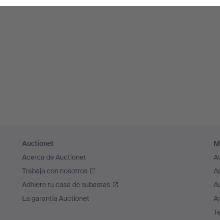
Auctionet
M
Acerca de Auctionet
A
Trabaja con nosotros
A
Adhiere tu casa de subastas
A
La garantía Auctionet
Ar
T