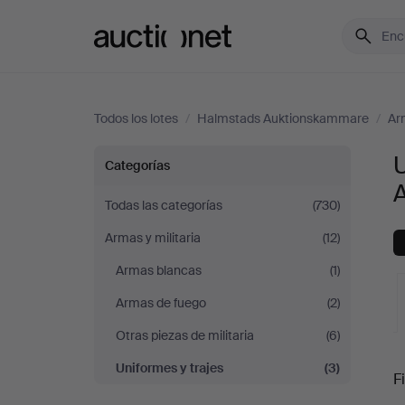
Auctionet.com
Todos los lotes
/
Halmstads Auktionskammare
/
Arm
Uniformes
U
Categorías
y
Todas las categorías
(730)
Armas y militaria
(12)
trajes
Armas blancas
(1)
en
Armas de fuego
(2)
Halmstads
Otras piezas de militaria
(6)
S
Uniformes y trajes
(3)
Auktionskammare
Fi