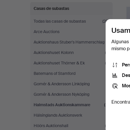
c
Casas de subastas
Todas las casas de subastas
(20)
Usam
Arce Auctions
(1)
Algunas 
Auktionshaus Stuber's Hammerschlag
(1)
mismo pu
Auktionshuset Kolonn
(2)
Auktionshuset Thörner & Ek
(3)
Per
Batemans of Stamford
(1)
Des
Gomér & Andersson Linköping
(1)
Mos
Gomér & Andersson Nyköping
(1)
Encontra
Halmstads Auktionskammare
(3)
Hälsinglands Auktionsverk
(1)
T
Höörs Auktionshall
(2)