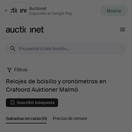
Auctionet
Mostrar
Cerrar
Disponible en Google Play
Auctionet.com
Filtros
Relojes
Relojes de bolsillo y cronómetros en
de
Crafoord Auktioner Malmö
bolsillo
Suscribir búsqueda
y
Subastas en curso
(0)
Precios de remate
cronómetros