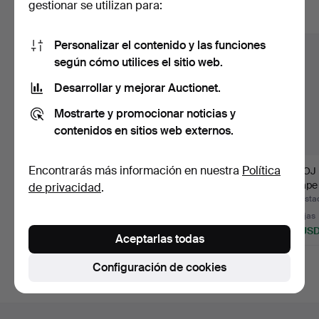
gestionar se utilizan para:
Mostrar todos los lotes
Personalizar el contenido y las funciones
según cómo utilices el sitio web.
Desarrollar y mejorar Auctionet.
Mostrarte y promocionar noticias y
contenidos en sitios web externos.
Encontrarás más información en nuestra
Política
RELOJ DE BOLSILLO,
RELOJ DE BOLSILLO, 2
RELOJ 
SAVONETTE, oro de
uds., plata. entre ot…
escape 
de privacidad
.
14K y…
Caja…
Subastado 13 jul 2026
Subastado 29 jun 2026
Subastad
4 pujas
5 pujas
21 pujas
3.966 USD
98 USD
141 US
Aceptarlas todas
Configuración de cookies
Navegación