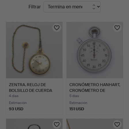
Subastas
Filtrar
en
en
Kunst-
curso
und
Auktionshaus
Kleinhenz
ZENTRA. RELOJ DE
CRONÓMETRO HANHART,
BOLSILLO DE CUERDA
CRONÓMETRO DE
MANUAL…
CORONA, …
4 días
5 días
Estimación
Estimación
93 USD
151 USD