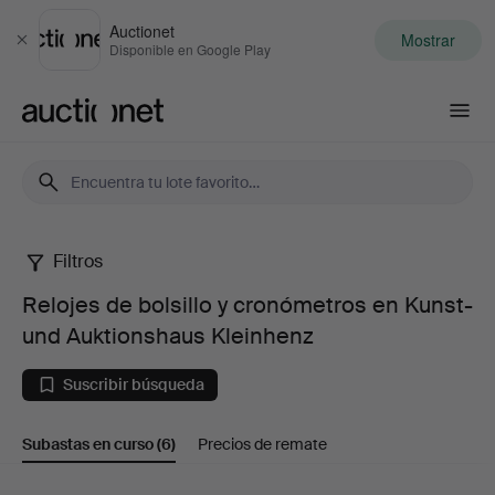
Auctionet
Mostrar
Cerrar
Disponible en Google Play
Auctionet.com
Filtros
Relojes
Relojes de bolsillo y cronómetros en Kunst-
de
und Auktionshaus Kleinhenz
bolsillo
Suscribir búsqueda
y
Subastas en curso
(6)
Precios de remate
cronómetros