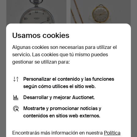
Usamos cookies
Algunas cookies son necesarias para utilizar el
servicio. Las cookies que tú mismo puedes
UNIONA, 17 RUBIS,
RELOJ DE BOLSILLO
gestionar se utilizan para:
INCABLOC, RELOJ DE
KIENZLE DORADO CON
BOLSI…
CADEN…
5 días
6 días
Estimación
Estimación
Personalizar el contenido y las funciones
174 USD
139 USD
según cómo utilices el sitio web.
Desarrollar y mejorar Auctionet.
Mostrarte y promocionar noticias y
contenidos en sitios web externos.
Encontrarás más información en nuestra
Política