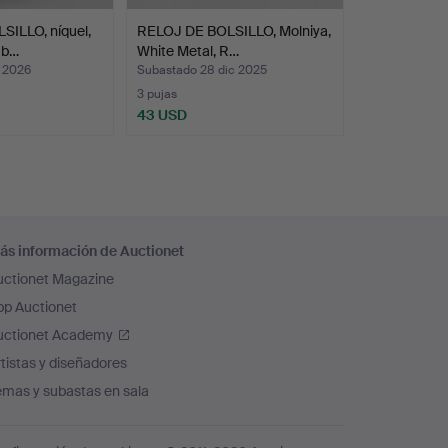
ILLO, níquel,
RELOJ DE BOLSILLO, Molniya,
mb…
White Metal, R…
n 2026
Subastado 28 dic 2025
3 pujas
43 USD
ás información de Auctionet
uctionet Magazine
pp Auctionet
uctionet Academy
tistas y diseñadores
emas y subastas en sala