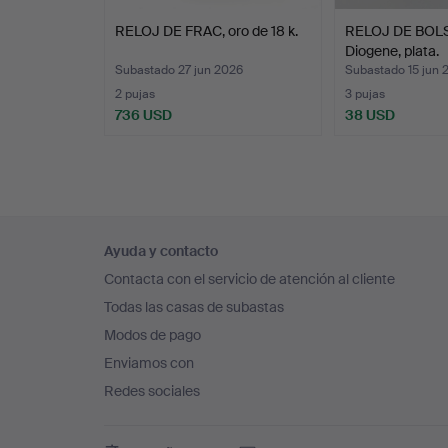
RELOJ DE FRAC, oro de 18 k.
RELOJ DE BOLS
Diogene, plata.
Subastado 27 jun 2026
Subastado 15 jun 
2 pujas
3 pujas
736 USD
38 USD
Navegación
Ayuda y contacto
en
Contacta con el servicio de atención al cliente
el
Todas las casas de subastas
pie
Modos de pago
de
Enviamos con
página
Redes sociales