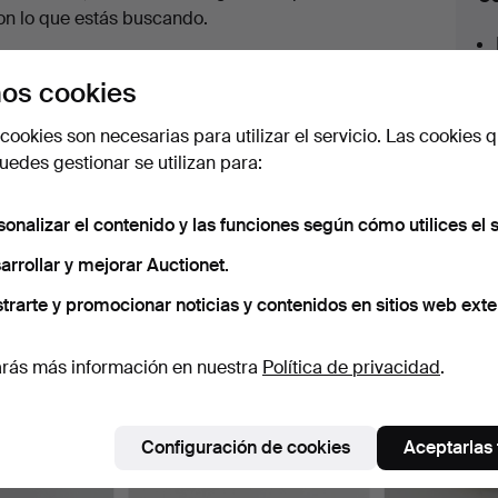
en
on lo que estás buscando.
urso
az clic en
Suscribir búsqueda
y recibirás un
os cookies
orreo tan pronto como dispongamos del lote.
cookies son necesarias para utilizar el servicio. Las cookies q
edes gestionar se utilizan para:
sonalizar el contenido y las funciones según cómo utilices el s
 nuestro archivo que coinciden con tu b
arrollar y mejorar Auctionet.
trarte y promocionar noticias y contenidos en sitios web exte
rás más información en nuestra
Política de privacidad
.
Configuración de cookies
Aceptarlas