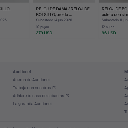
ILLO,
RELOJ DE DAMA / RELOJ DE
RELOJ DE BOLS
BOLSILLO, oro de …
esfera con sí
2026
Subastado 14 jun 2026
Subastado 11 ju
10 pujas
12 pujas
379 USD
96 USD
Auctionet
M
Acerca de Auctionet
A
Trabaja con nosotros
A
Adhiere tu casa de subastas
A
La garantía Auctionet
Ar
T