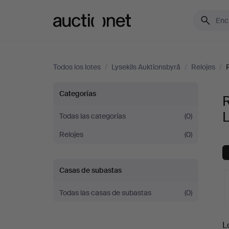
Auctionet.com
Todos los lotes
/
Lysekils Auktionsbyrå
/
Relojes
/
Relojes
Categorías
R
de
L
Todas las categorías
(0)
Relojes
(0)
bolsillo
y
Casas de subastas
cronómetros
Todas las casas de subastas
(0)
en
S
L