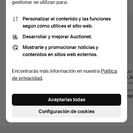
gestionar se utilizan para:
Mostrar todos los lotes
Personalizar el contenido y las funciones
según cómo utilices el sitio web.
Desarrollar y mejorar Auctionet.
Mostrarte y promocionar noticias y
contenidos en sitios web externos.
Encontrarás más información en nuestra
Política
RELOJ DE BOLSILLO,
RELOJ DE BOLSILLO,
RELOJ 
plata, Polhem, siglo XX.
saboneta, plata, Inglat…
plata, A
de privacidad
.
Subastado 4 jul 2026
Subastado 1 jul 2026
Subastad
1 puja
2 pujas
Estimac
32 USD
37 USD
43 US
Aceptarlas todas
Configuración de cookies
Navegación