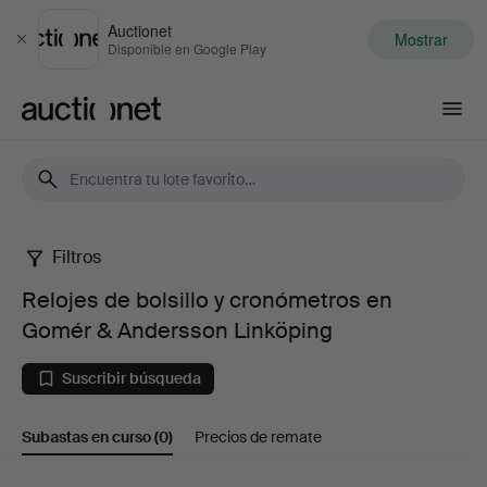
Auctionet
Mostrar
Cerrar
Disponible en Google Play
Auctionet.com
Filtros
Relojes
Relojes de bolsillo y cronómetros en
de
Gomér & Andersson Linköping
bolsillo
Suscribir búsqueda
y
Subastas en curso
(0)
Precios de remate
cronómetros