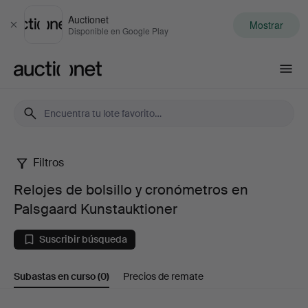
Auctionet
Mostrar
Cerrar
Disponible en Google Play
Auctionet.com
Filtros
Relojes
Relojes de bolsillo y cronómetros en
de
Palsgaard Kunstauktioner
bolsillo
Suscribir búsqueda
y
Subastas en curso
(0)
Precios de remate
cronómetros