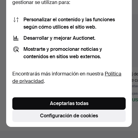
gestionar se utilizan para:
Mostrar todos los lotes
Personalizar el contenido y las funciones
según cómo utilices el sitio web.
Desarrollar y mejorar Auctionet.
Mostrarte y promocionar noticias y
contenidos en sitios web externos.
Encontrarás más información en nuestra
Política
LONGINES, reloj de
Reloj de bolsillo
Reloj de
bolsillo con doble
antiguo, Revue
doble c
de privacidad
.
enca…
Thommen.
Subastado 21 dic 2025
Subastado 15 sep 2025
Subasta
18 pujas
3 pujas
20 pujas
2.292 USD
56 USD
930 U
Aceptarlas todas
Configuración de cookies
Navegación