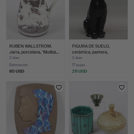
RUBEN WALLSTRÖM.
FIGURA DE SUELO,
Jarra, porcelana, "Mullbä…
cerámica, pantera,
segund…
2 días
2 días
Estimación
17 pujas
85 USD
211 USD