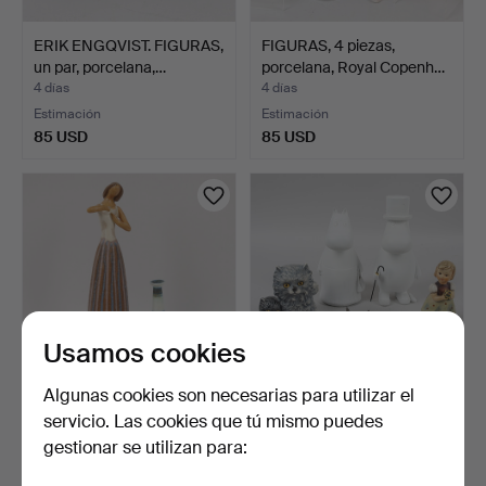
ERIK ENGQVIST. FIGURAS,
FIGURAS, 4 piezas,
un par, porcelana,…
porcelana, Royal Copenh…
4 días
4 días
Estimación
Estimación
85 USD
85 USD
Usamos cookies
Algunas cookies son necesarias para utilizar el
BACKAFALLSFLICKAN Y
FIGURAS, 5 uds., porcelana
servicio. Las cookies que tú mismo puedes
JARRÓN EN MINIATURA,
y polystone, en…
gestionar se utilizan para:
2…
4 días
4 días
1 puja
Estimación