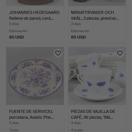
JOHANNES HEDEGAARD.
MINIATYRVASER OCH
Relieve de pared, cerá…
SKÅL, 3 piezas, gres/cer…
3 días
3 días
Estimación
Estimación
85 USD
85 USD
FUENTE DE SERVICIO,
PIEZAS DE VAJILLA DE
porcelana, Asiatic Phe…
CAFÉ, 36 piezas, "Blå…
3 días
3 días
1 puja
4 pujas