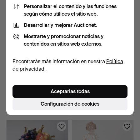
22 USD
85 USD
Personalizar el contenido y las funciones
según cómo utilices el sitio web.
Desarrollar y mejorar Auctionet.
Mostrarte y promocionar noticias y
contenidos en sitios web externos.
Encontrarás más información en nuestra
Política
de privacidad
.
FUENTE PARA PESCADO,
JARRÓN Y FIGURA, 2
porcelana, Gien, Fran…
piezas, porcelana, Llad…
Aceptarlas todas
4 días
4 días
1 puja
Estimación
Configuración de cookies
22 USD
85 USD