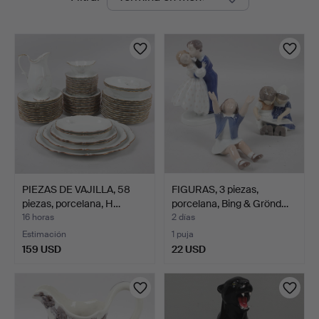
en
curso
PIEZAS DE VAJILLA, 58
FIGURAS, 3 piezas,
piezas, porcelana, H…
porcelana, Bing & Grönd…
16 horas
2 días
Estimación
1 puja
159 USD
22 USD