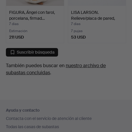
FIGURA, Ángel con farol,
LISA LARSON.
porcelana, firmad…
Relieve/placa de pared,
pájar…
7 días
7 días
Estimación
7 pujas
211 USD
53 USD
Suscribir búsqueda
También puedes buscar en
nuestro archivo de
subastas concluidas
.
Navegación
Ayuda y contacto
en
Contacta con el servicio de atención al cliente
el
Todas las casas de subastas
pie