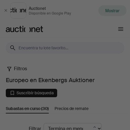
Auctionet
Mostrar
Cerrar
Disponible en Google Play
Auctionet.com
Filtros
Europeo
Europeo en Ekenbergs Auktioner
en
Suscribir búsqueda
Ekenbergs
Subastas en curso
(30)
Precios de remate
Auktioner
Subastas
Filtrar