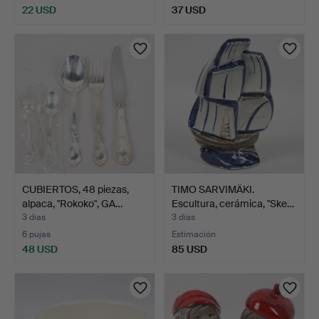
22 USD
37 USD
CUBIERTOS, 48 piezas,
TIMO SARVIMÄKI.
alpaca, "Rokoko", GA…
Escultura, cerámica, "Ske…
3 días
3 días
6 pujas
Estimación
48 USD
85 USD