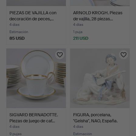
PIEZAS DE VAJILLA con
ARNOLD KROGH. Piezas
decoración de peces,…
de vajilla, 28 piezas…
4 días
4 días
Estimación
1 puja
85 USD
211 USD
SIGVARD BERNADOTTE.
FIGURA, porcelana,
Piezas de juego de caf…
"Geisha", NAO, España.
4 días
4 días
9 pujas
Estimación