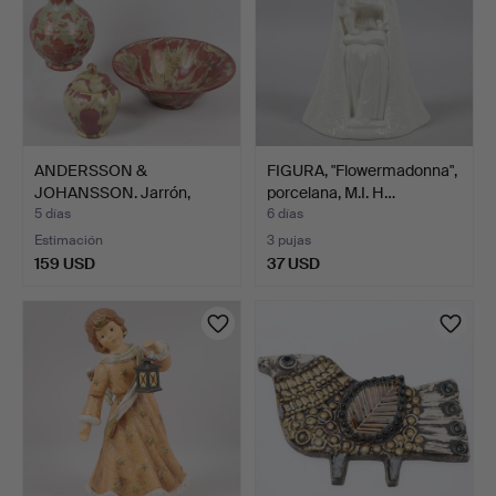
ANDERSSON &
FIGURA, "Flowermadonna",
JOHANSSON. Jarrón,
porcelana, M.I. H…
cuenco y cu…
5 días
6 días
Estimación
3 pujas
159 USD
37 USD