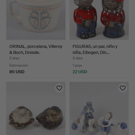
ORINAL, porcelana, Villeroy
FIGURAS, un par, niño y
& Boch, Dresde.
niña, Elbogen, Din…
3 días
3 días
Estimación
1 puja
85 USD
22 USD