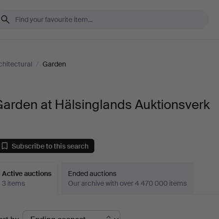
hitectural
/
Garden
arden at Hälsinglands Auktionsverk
Subscribe to this search
Active auctions
Ended auctions
3 items
Our archive with over 4 470 000 items
ctive