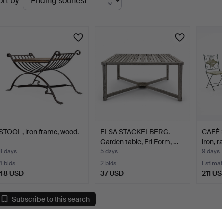
ort by
uctions
STOOL, iron frame, wood.
ELSA STACKELBERG.
CAFÈ S
Garden table, Fri Form, …
iron, r
3 days
5 days
9 days
4 bids
2 bids
Estima
48 USD
37 USD
211 U
Subscribe to this search
ou can also search
our archive of ended auctions
.