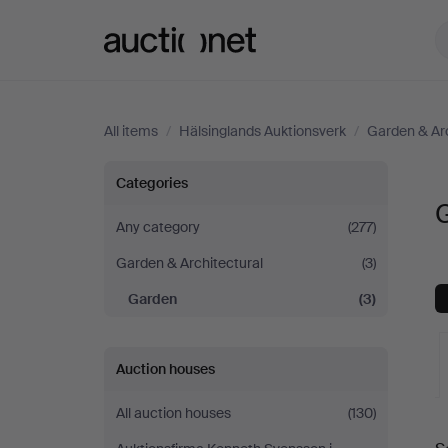
Auctionet.com
All items
/
Hälsinglands Auktionsverk
/
Garden & Arc
Garden
Categories
G
at
Any category
(277)
Garden & Architectural
(3)
Hälsinglands
Garden
(3)
Auktionsverk
Auction houses
All auction houses
(130)
A