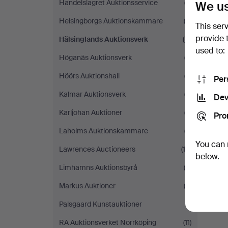
Handelslagret Auktionsservice
(2)
We us
Helsingborgs Auktionskammare
(5)
This ser
provide 
Hälsinglands Auktionsverk
(3)
used to:
Höganäs Auktionsverk
(3)
Höörs Auktionshall
(3)
Per
Kalmar Auktionsverk
(3)
Dev
Karljohan Auktioner
(2)
Pro
Laholms Auktionskammare
(2)
You can 
Lawrences Auctioneers
(14)
below.
Limhamns Auktionsbyrå
(4)
Markus Auktioner
(4)
Palsgaard Kunstauktioner
(1)
RA Auktionsverket Norrköping
(11)