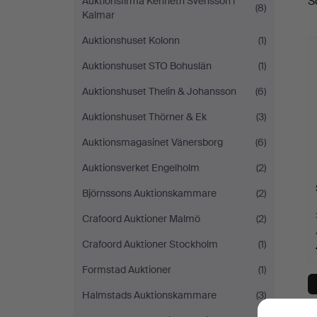
S
Auktionsfirma Kenneth Svensson i
(8)
a
Kalmar
Auktionshuset Kolonn
(1)
Auktionshuset STO Bohuslän
(1)
Auktionshuset Thelin & Johansson
(6)
Auktionshuset Thörner & Ek
(3)
Auktionsmagasinet Vänersborg
(6)
Auktionsverket Engelholm
(2)
Björnssons Auktionskammare
(2)
Crafoord Auktioner Malmö
(2)
Crafoord Auktioner Stockholm
(1)
Formstad Auktioner
(1)
Halmstads Auktionskammare
(3)
Y