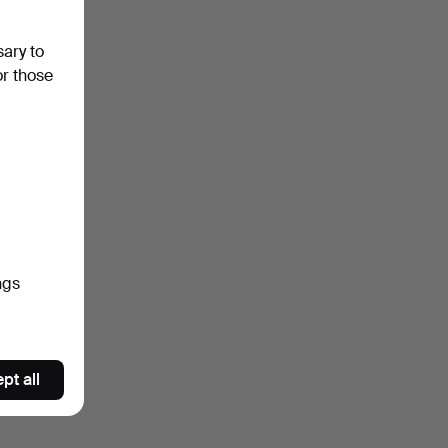
sary to
or those
ngs
pt all