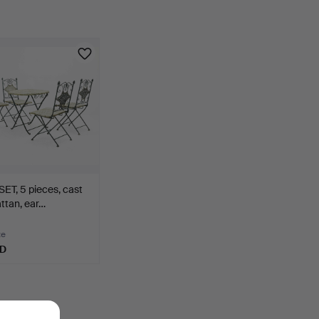
ET, 5 pieces, cast
attan, ear…
te
SD