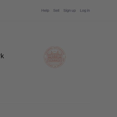
Help
Sell
Sign up
Log in
rk