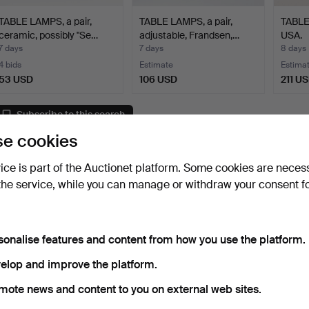
TABLE LAMPS, a pair,
TABLE LAMPS, a pair,
TABLE 
ceramic, possibly "Se…
adjustable, Frandsen,…
USA.
7 days
7 days
8 days
4 bids
Estimate
Estima
53 USD
106 USD
211 U
Subscribe to this search
e cookies
ou can also search
our archive of ended auctions
.
vice is part of the Auctionet platform. Some cookies are neces
the service, while you can manage or withdraw your consent f
sonalise features and content from how you use the platform.
elop and improve the platform.
mote news and content to you on external web sites.