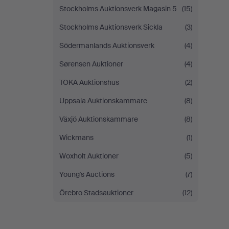
Stockholms Auktionsverk Magasin 5
(15)
Stockholms Auktionsverk Sickla
(3)
Södermanlands Auktionsverk
(4)
Sørensen Auktioner
(4)
TOKA Auktionshus
(2)
Uppsala Auktionskammare
(8)
Växjö Auktionskammare
(8)
Wickmans
(1)
Woxholt Auktioner
(5)
Young's Auctions
(7)
Örebro Stadsauktioner
(12)