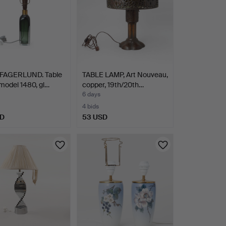
FAGERLUND. Table
TABLE LAMP, Art Nouveau,
model 1480, gl…
copper, 19th/20th…
6 days
4 bids
SD
53 USD