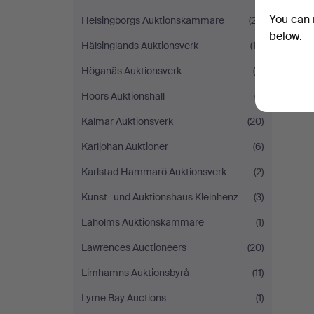
You can 
Helsingborgs Auktionskammare
(27)
below.
Hälsinglands Auktionsverk
(12)
Höganäs Auktionsverk
(5)
Höörs Auktionshall
(7)
Kalmar Auktionsverk
(20)
Karljohan Auktioner
(6)
Karlstad Hammarö Auktionsverk
(2)
Kunst- und Auktionshaus Kleinhenz
(3)
Laholms Auktionskammare
(1)
Lawrences Auctioneers
(20)
Limhamns Auktionsbyrå
(11)
Lyme Bay Auctions
(1)