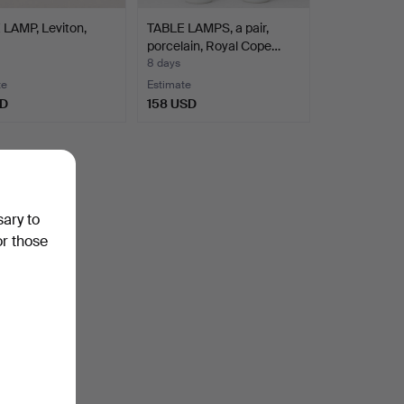
LAMP, Leviton,
TABLE LAMPS, a pair,
porcelain, Royal Cope…
8 days
te
Estimate
SD
158 USD
sary to
or those