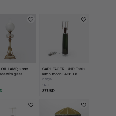
 OIL LAMP, stone
CARL FAGERLUND. Table
ass with glass…
lamp, model 1406, Or…
2 days
1 bid
SD
37 USD