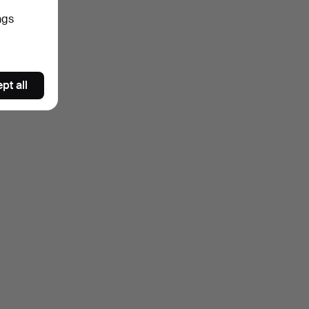
ngs
pt all