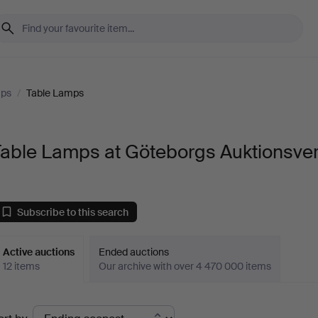
mps
/
Table Lamps
Table Lamps at Göteborgs Auktionsve
Subscribe to this search
Active auctions
Ended auctions
12 items
Our archive with over 4 470 000 items
ctive