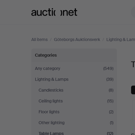
Auctionet.com
All items
/
Göteborgs Auktionsverk
/
Lighting & La
Table
Categories
Lamps
Any category
(549)
Lighting & Lamps
(39)
at
Candlesticks
(8)
Göteborgs
Ceiling lights
(15)
Auktionsverk
Floor lights
(2)
Other lighting
(1)
A
Table Lamps
(12)