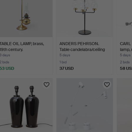
TABLE OIL LAMP, brass,
ANDERS PEHRSON.
CARL 
19th century.
Table candelabra/ceiling
lamp, 
c…
3 days
5 days
5 days
2 bids
1 bid
2 bids
53 USD
37 USD
58 U