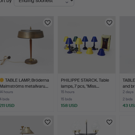
ort by
uctions
TABLE LAMP, Bröderna
PHILIPPE STARCK. Table
TABLE
Malmströms metallvaru…
lamps, 7 pcs, "Miss…
and br
14 hours
15 hours
2 days
4 bids
15 bids
2 bids
211 USD
158 USD
43 U
ighlighted
tem