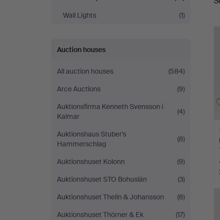
S
a
Wall Lights
(1)
Auction houses
All auction houses
(584)
Arce Auctions
(9)
Auktionsfirma Kenneth Svensson i
(4)
Kalmar
Auktionshaus Stuber's
(8)
Hammerschlag
Auktionshuset Kolonn
(9)
Auktionshuset STO Bohuslän
(3)
H
i
Auktionshuset Thelin & Johansson
(8)
Auktionshuset Thörner & Ek
(17)