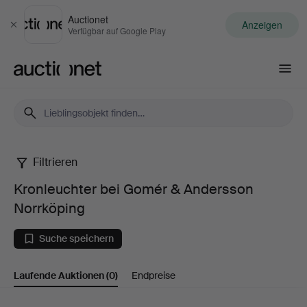
Auctionet
Anzeigen
Schließen
Verfügbar auf Google Play
Auctionet.com
Filtrieren
Kronleuchter
Kronleuchter bei Gomér & Andersson
bei
Norrköping
Gomér
Suche speichern
&
Laufende Auktionen
(0)
Endpreise
Andersson