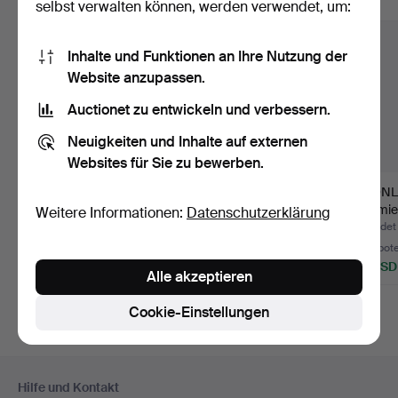
Alle Objekte anzeigen
selbst verwalten können, werden verwendet, um:
Inhalte und Funktionen an Ihre Nutzung der
Website anzupassen.
Auctionet zu entwickeln und verbessern.
Neuigkeiten und Inhalte auf externen
Websites für Sie zu bewerben.
KRONLEUCHTER,
KRONLEUCHTER,
KRONL
Messing, 20.
Barockstil, Messing,
Schmied
Weitere Informationen:
Datenschutzerklärung
Jahrhundert.
erste H…
Hälfte 
Beendet 30. Jul 2026
Beendet 28. Jul 2026
Beendet 
Schätzwert
1 Gebot
2 Gebot
53 USD
32 USD
37 USD
Alle akzeptieren
Cookie-Einstellungen
Fußzeilen-
Hilfe und Kontakt
Navigation