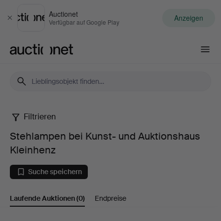
Auctionet
Anzeigen
Schließen
Verfügbar auf Google Play
Auctionet.com
Filtrieren
Stehlampen
Stehlampen bei Kunst- und Auktionshaus
bei
Kleinhenz
Kunst-
Suche speichern
und
Laufende Auktionen
(0)
Endpreise
Auktionshaus