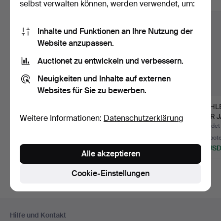
Alle Objekte anzeigen
selbst verwalten können, werden verwendet, um:
Inhalte und Funktionen an Ihre Nutzung der
Website anzupassen.
Auctionet zu entwickeln und verbessern.
Neuigkeiten und Inhalte auf externen
Websites für Sie zu bewerben.
LEOLA LUXURY
DESIGNER
STEHL
DESIGN, "ROCKET"
STEHLAMPE, GLOBUS
50ER J
Weitere Informationen:
Datenschutzerklärung
STEHLAMPE, D…
AUF MESSINGRAHM…
ORIGI
Beendet 25. Jun 2025
Beendet 7. Jul 2024
Beendet 
1 Gebot
2 Gebote
4 Gebot
93 USD
463 USD
58 US
Alle akzeptieren
Cookie-Einstellungen
Fußzeilen-
Hilfe und Kontakt
Navigation