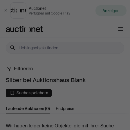
Auctionet
Anzeigen
Schließen
Verfügbar auf Google Play
Auctionet.com
Filtrieren
Silber
Silber bei Auktionshaus Blank
bei
Suche speichern
Auktionshaus
Laufende Auktionen
(0)
Endpreise
Blank
Laufende
Wir haben leider keine Objekte, die mit Ihrer Suche