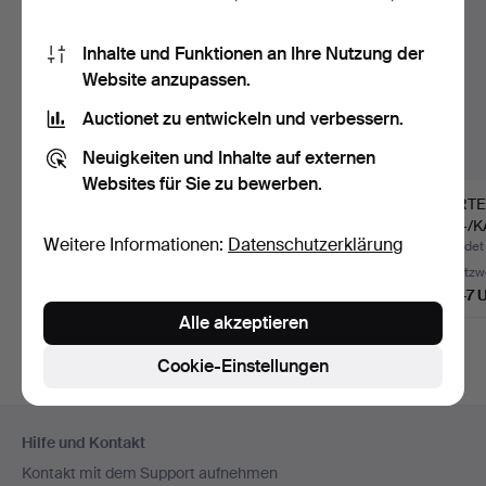
Inhalte und Funktionen an Ihre Nutzung der
Website anzupassen.
Auctionet zu entwickeln und verbessern.
Neuigkeiten und Inhalte auf externen
Websites für Sie zu bewerben.
DREITEILIGER
SILBER-
VIERTE
MOKKAKERN SILBER.
TISCHGARNITUR MIT
TEE-/
Weitere Informationen:
Datenschutzerklärung
MILCH- UND SIRUPK…
STERLI
Beendet 17. Jul 2026
Beendet 17. Jul 2026
Beendet 
Schätzwert
Schätzwert
Schätzw
752 USD
925 USD
4.047 
Alle akzeptieren
Cookie-Einstellungen
Fußzeilen-
Hilfe und Kontakt
Navigation
Kontakt mit dem Support aufnehmen