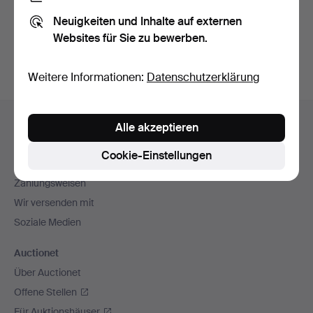
Sie können auch in
Beendete Auktionen aus unserem
Neuigkeiten und Inhalte auf externen
Archiv
suchen.
Websites für Sie zu bewerben.
Weitere Informationen:
Datenschutzerklärung
Fußzeilen-
Hilfe und Kontakt
Alle akzeptieren
Navigation
Kontakt mit dem Support aufnehmen
Cookie-Einstellungen
Alle Auktionshäuser
Zahlungsweisen
Wir versenden mit
Soziale Medien
Auctionet
Über Auctionet
Offene Stellen
Für Auktionshäuser