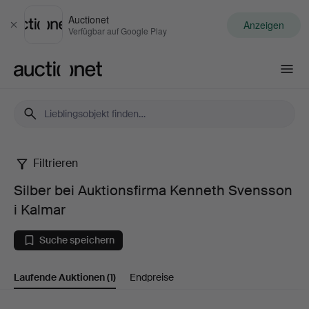
Auctionet
Anzeigen
Schließen
Verfügbar auf Google Play
Auctionet.com
Filtrieren
Silber
Silber bei Auktionsfirma Kenneth Svensson
bei
i Kalmar
Auktionsfirma
Suche speichern
Kenneth
Laufende Auktionen
(1)
Endpreise
Svensson