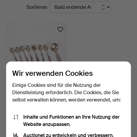
Laufende
Sortieren
i
Auktionen
Kalmar
Wir verwenden Cookies
Einige Cookies sind für die Nutzung der
MOKKALÖFFEL UND
Dienstleistung erforderlich. Die Cookies, die Sie
LÖFFEL, 8 Stück, Silber.
selbst verwalten können, werden verwendet, um:
2 Tage
Schätzwert
106 USD
Inhalte und Funktionen an Ihre Nutzung der
Website anzupassen.
Suche speichern
Auctionet zu entwickeln und verbessern.