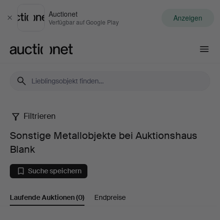
Auctionet
Anzeigen
Schließen
Verfügbar auf Google Play
Auctionet.com
Filtrieren
Sonstige
Sonstige Metallobjekte bei Auktionshaus
Metallobjekte
Blank
bei
Suche speichern
Auktionshaus
Laufende Auktionen
(0)
Endpreise
Blank