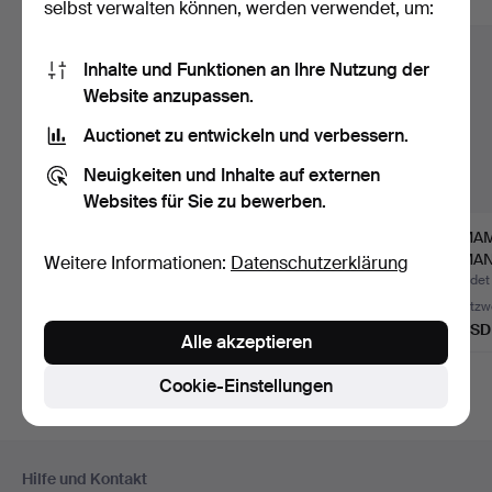
Alle Objekte anzeigen
selbst verwalten können, werden verwendet, um:
Inhalte und Funktionen an Ihre Nutzung der
Website anzupassen.
Auctionet zu entwickeln und verbessern.
Neuigkeiten und Inhalte auf externen
Websites für Sie zu bewerben.
ÖLLAMPE mit
Wandrelief "Letztes
HAMAM
Eisenständer - um
Abendmahl".
OSMAN
Weitere Informationen:
Datenschutzerklärung
1900, Bronze…
Beendet 31. Jul 2026
Beendet 29. Jul 2026
Beendet 
Schätzwert
Schätzwert
Schätzw
346 USD
173 USD
87 USD
Alle akzeptieren
Cookie-Einstellungen
Fußzeilen-
Hilfe und Kontakt
Navigation