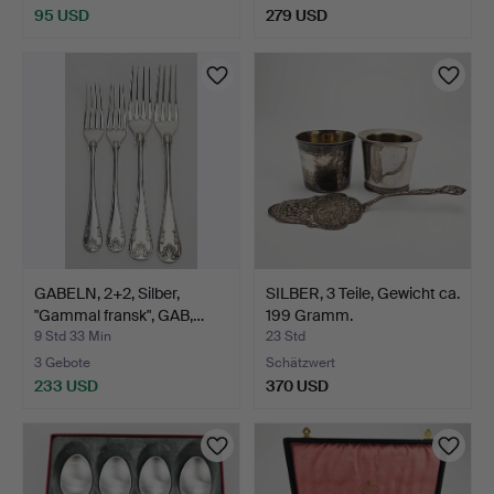
95 USD
279 USD
GABELN, 2+2, Silber,
SILBER, 3 Teile, Gewicht ca.
"Gammal fransk", GAB,…
199 Gramm.
9 Std 33 Min
23 Std
3 Gebote
Schätzwert
233 USD
370 USD