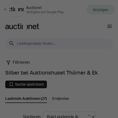
Auctionet
Anzeigen
Schließen
Verfügbar auf Google Play
Auctionet.com
Filtrieren
Silber
Silber bei Auktionshuset Thörner & Ek
bei
Suche speichern
Auktionshuset
Laufende Auktionen
(27)
Endpreise
Thörner
&
Laufende
Sortieren