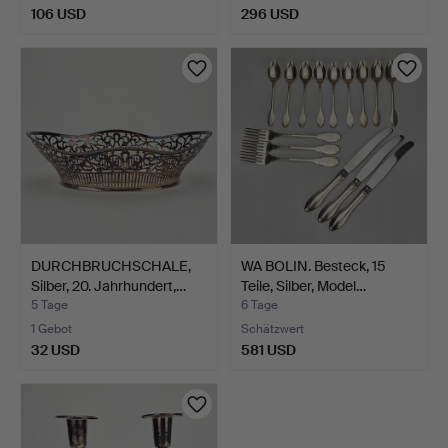
106 USD
296 USD
DURCHBRUCHSCHALE,
WA BOLIN. Besteck, 15
Silber, 20. Jahrhundert,…
Teile, Silber, Model…
5 Tage
6 Tage
1 Gebot
Schätzwert
32 USD
581 USD