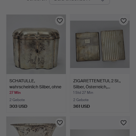
Auktionen
Ek
SCHATULLE,
ZIGARETTENETUI, 2 St.,
wahrscheinlich Silber, ohne
Silber, Österreich,…
Ste…
27 Min
1 Std 27 Min
2 Gebote
2 Gebote
303 USD
361 USD