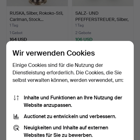
RUSKA, Silber, Rokoko-Stil,
SALZ- UND
Carlman, Stock…
PFEFFERSTREUER, Silber,
Rokoko-S…
1 Tag
1 Tag
1 Gebot
2 Gebote
164 USD
106 USD
Wir verwenden Cookies
Einige Cookies sind für die Nutzung der
Dienstleistung erforderlich. Die Cookies, die Sie
selbst verwalten können, werden verwendet, um:
Inhalte und Funktionen an Ihre Nutzung der
Website anzupassen.
Auctionet zu entwickeln und verbessern.
BESTECK, 31 Teile, Silber,
KAFFELÖFFEL, 6 Stk.,
GAB, Gewicht ca…
Silber, "Disa", Mgab,…
Neuigkeiten und Inhalte auf externen
1 Tag
1 Tag
Websites für Sie zu bewerben.
2 Gebote
3 Gebote