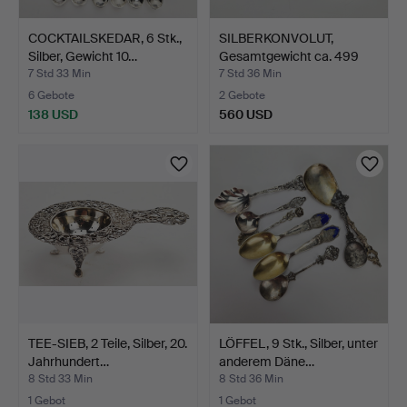
COCKTAILSKEDAR, 6 Stk.,
SILBERKONVOLUT,
Silber, Gewicht 10…
Gesamtgewicht ca. 499
Gram…
7 Std 33 Min
7 Std 36 Min
6 Gebote
2 Gebote
138 USD
560 USD
TEE-SIEB, 2 Teile, Silber, 20.
LÖFFEL, 9 Stk., Silber, unter
Jahrhundert…
anderem Däne…
8 Std 33 Min
8 Std 36 Min
1 Gebot
1 Gebot