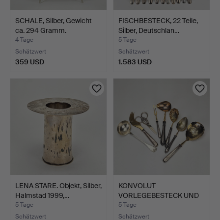
SCHALE, Silber, Gewicht
FISCHBESTECK, 22 Teile,
ca. 294 Gramm.
Silber, Deutschlan…
4 Tage
5 Tage
Schätzwert
Schätzwert
359 USD
1.583 USD
LENA STARE. Objekt, Silber,
KONVOLUT
Halmstad 1999,…
VORLEGEBESTECK UND
TRAUBENSCHERE,…
5 Tage
5 Tage
Schätzwert
Schätzwert