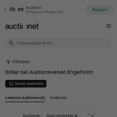
Auctionet
Anzeigen
Schließen
Verfügbar auf Google Play
Auctionet.com
Filtrieren
Silber
Silber bei Auktionsverket Engelholm
bei
Suche speichern
Auktionsverket
Laufende Auktionen
(5)
Endpreise
Engelholm
Laufende
Sortieren