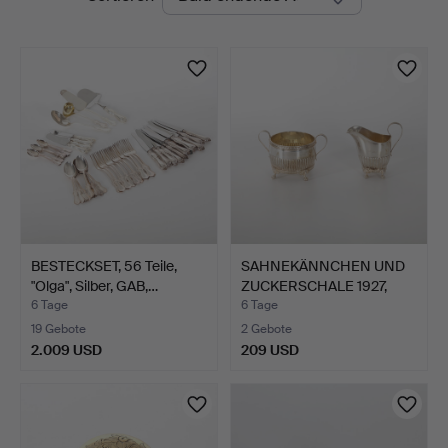
Auktionen
BESTECKSET, 56 Teile,
SAHNEKÄNNCHEN UND
"Olga", Silber, GAB,…
ZUCKERSCHALE 1927,
Silbe…
6 Tage
6 Tage
19 Gebote
2 Gebote
2.009 USD
209 USD