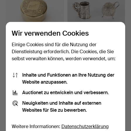
Wir verwenden Cookies
Einige Cookies sind für die Nutzung der
VERGOLDETE
SILBEROBJEKTE IN
SILBERDOSE MIT DECKEL
MINIATUR, 2 Teile, wahrsc…
Dienstleistung erforderlich. Die Cookies, die Sie
1858, Pet…
6 Tage
6 Tage
selbst verwalten können, werden verwendet, um:
Schätzwert
1 Gebot
211 USD
32 USD
Inhalte und Funktionen an Ihre Nutzung der
Website anzupassen.
Auctionet zu entwickeln und verbessern.
Neuigkeiten und Inhalte auf externen
Websites für Sie zu bewerben.
Weitere Informationen:
Datenschutzerklärung