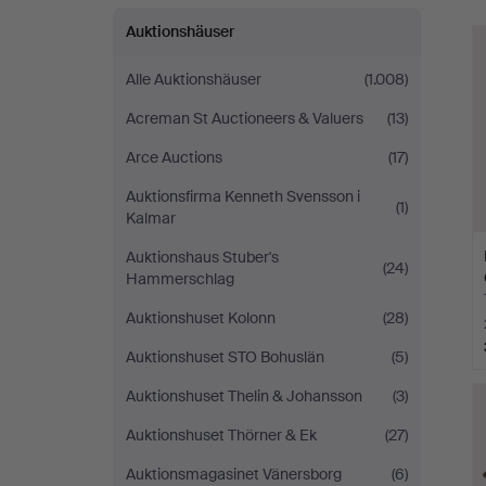
Auktionshäuser
Alle Auktionshäuser
(1.008)
Acreman St Auctioneers & Valuers
(13)
Arce Auctions
(17)
Auktionsfirma Kenneth Svensson i
(1)
Kalmar
Auktionshaus Stuber's
(24)
Hammerschlag
Auktionshuset Kolonn
(28)
Auktionshuset STO Bohuslän
(5)
Auktionshuset Thelin & Johansson
(3)
Auktionshuset Thörner & Ek
(27)
Auktionsmagasinet Vänersborg
(6)