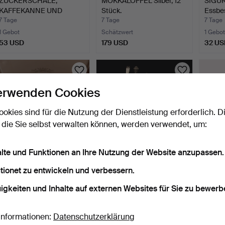
ZUCKERSCHALE,
MOKKALÖFFEL Silber, 12
SIGU
KAFFEKANNE UND
Stück.
Essbe
MILCHKÄNNCHEN…
Sterli
7 Tage
7 Tage
7 Tage
1 Gebot
Schätzwert
1 Gebot
53 USD
179 USD
32 US
erwenden Cookies
ookies sind für die Nutzung der Dienstleistung erforderlich. D
 die Sie selbst verwalten können, werden verwendet, um:
alte und Funktionen an Ihre Nutzung der Website anzupassen.
SAMMLERLÖFFEL mit
KONVOLUT LÖFFEL
KONV
tionet zu entwickeln und verbessern.
Motiven europäischer
SILBER, u.a. mit
TAFE
Kön…
verschied…
VERS
8 Tage
8 Tage
8 Tage
igkeiten und Inhalte auf externen Websites für Sie zu bewerb
MODE
Schätzwert
Schätzwert
Schätz
358 USD
211 USD
211 U
Informationen:
Datenschutzerklärung