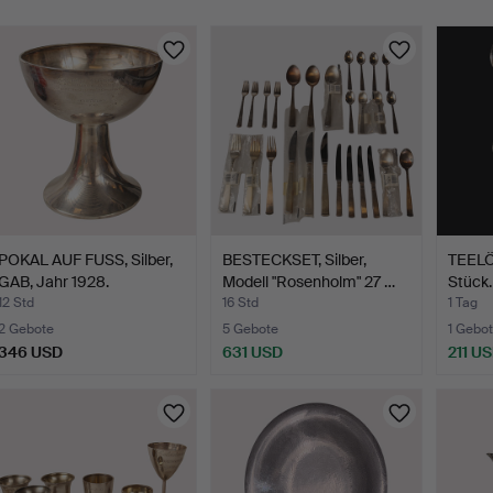
POKAL AUF FUSS, Silber,
BESTECKSET, Silber,
TEELÖF
GAB, Jahr 1928.
Modell "Rosenholm" 27 …
Stück.
12 Std
16 Std
1 Tag
2 Gebote
5 Gebote
1 Gebot
346 USD
631 USD
211 U