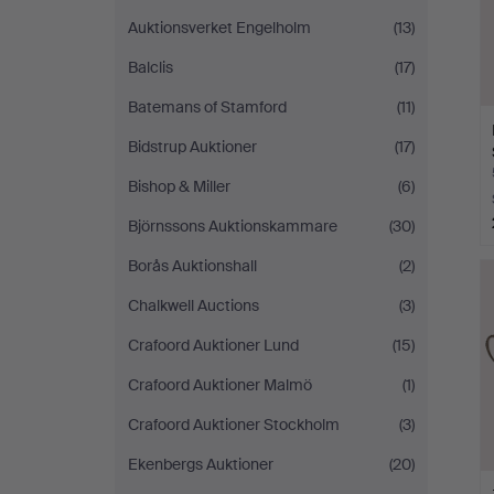
Auktionsverket Engelholm
(13)
Balclis
(17)
Batemans of Stamford
(11)
Bidstrup Auktioner
(17)
Bishop & Miller
(6)
Björnssons Auktionskammare
(30)
Borås Auktionshall
(2)
Chalkwell Auctions
(3)
Crafoord Auktioner Lund
(15)
Crafoord Auktioner Malmö
(1)
Crafoord Auktioner Stockholm
(3)
Ekenbergs Auktioner
(20)