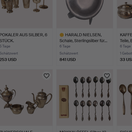
POKALER AUS SILBER, 6
HARALD NIELSEN,
KAFFE
STÜCK.
Schale, Sterlingsilber für…
Teile,
5 Tage
6 Tage
6 Tage
Schätzwert
Schätzwert
1 Gebot
253 USD
841 USD
33 U
Ausgewähltes
Objekt