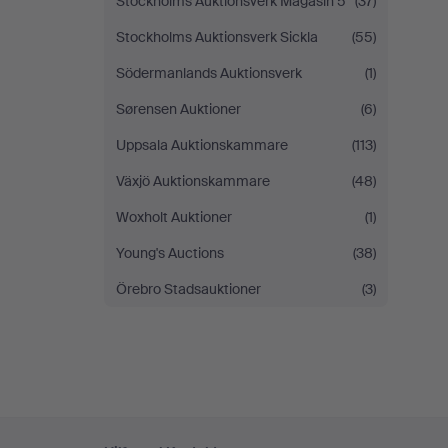
Stockholms Auktionsverk Magasin 5
(37)
Stockholms Auktionsverk Sickla
(55)
Södermanlands Auktionsverk
(1)
Sørensen Auktioner
(6)
Uppsala Auktionskammare
(113)
Växjö Auktionskammare
(48)
Woxholt Auktioner
(1)
Young's Auctions
(38)
Örebro Stadsauktioner
(3)
Fußzeilen-