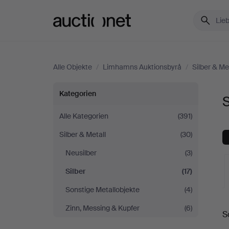
Auctionet.com
Alle Objekte
/
Limhamns Auktionsbyrå
/
Silber & Me
Silber
Kategorien
S
bei
Alle Kategorien
(391)
Silber & Metall
(30)
Limhamns
Neusilber
(3)
Auktionsbyrå
Silber
(17)
Sonstige Metallobjekte
(4)
L
Zinn, Messing & Kupfer
(6)
S
A