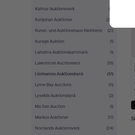
Kalmar Auktionsverk
(8)
Karljohan Auktioner
(24)
Kunst- und Auktionshaus Kleinhenz
(21)
Kurage Auktion
(1)
Laholms Auktionskammare
(1)
Lawrences Auctioneers
(19)
Limhamns Auktionsbyrå
(17)
Lyme Bay Auctions
(11)
Lysekils Auktionsbyrå
(2)
Ma San Auction
(1)
Markus Auktioner
(17)
S
Norrlands Auktionsverk
(24)