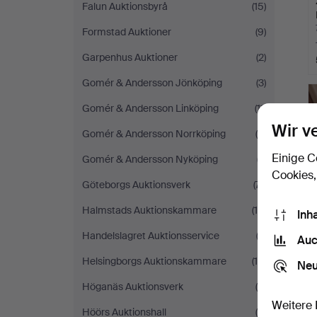
Falun Auktionsbyrå
(15)
Formstad Auktioner
(9)
Garpenhus Auktioner
(2)
Gomér & Andersson Jönköping
(3)
Gomér & Andersson Linköping
(11)
Wir v
Gomér & Andersson Norrköping
(5)
Einige C
Gomér & Andersson Nyköping
(7)
Cookies,
Göteborgs Auktionsverk
(71)
Halmstads Auktionskammare
(19)
Inh
Handelslagret Auktionsservice
(2)
Auc
Helsingborgs Auktionskammare
(10)
Neu
Höganäs Auktionsverk
(4)
Weitere 
Höörs Auktionshall
(4)