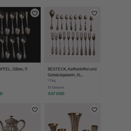
FEL, Silber, 11
BESTECK, Kaffeelöffel und
Gebäckgabeln, Si…
1 Tag
10 Gebote
SD
337 USD