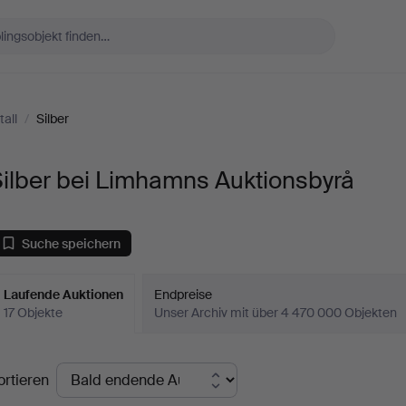
tall
/
Silber
ilber bei Limhamns Auktionsbyrå
Suche speichern
Laufende Auktionen
Endpreise
17 Objekte
Unser Archiv mit über 4 470 000 Objekten
aufende
ortieren
uktionen