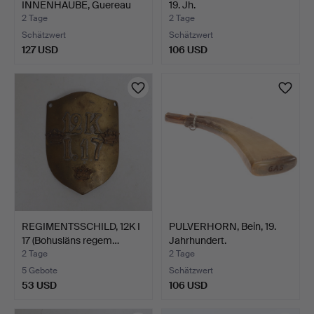
INNENHAUBE, Guereau
19. Jh.
313.
2 Tage
2 Tage
Schätzwert
Schätzwert
127 USD
106 USD
REGIMENTSSCHILD, 12K I
PULVERHORN, Bein, 19.
17 (Bohusläns regem…
Jahrhundert.
2 Tage
2 Tage
5 Gebote
Schätzwert
53 USD
106 USD