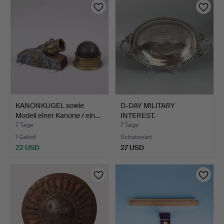
KANONKUGEL sowie
D-DAY MILITARY
Modell einer Kanone / ein…
INTEREST.
7 Tage
7 Tage
1 Gebot
Schätzwert
22 USD
27 USD