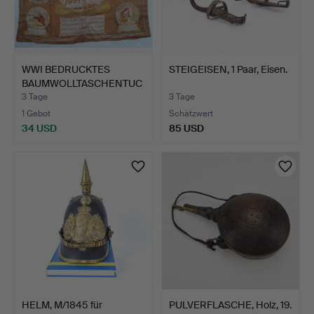
WWI BEDRUCKTES
STEIGEISEN, 1 Paar, Eisen.
BAUMWOLLTASCHENTUC
H MIT DRU…
3 Tage
3 Tage
1 Gebot
Schätzwert
34 USD
85 USD
HELM, M/1845 für
PULVERFLASCHE, Holz, 19.