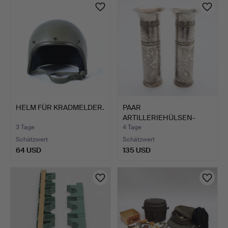
HELM FÜR KRADMELDER.
PAAR
ARTILLERIEHÜLSEN-
VASEN, JAPAN, VERSIL…
3 Tage
4 Tage
Schätzwert
Schätzwert
64 USD
135 USD