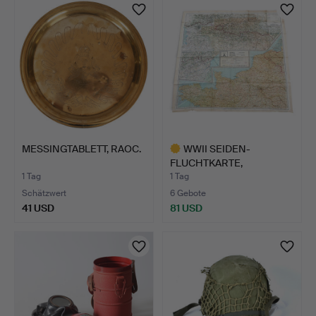
MESSINGTABLETT, RAOC.
WWII SEIDEN-
FLUCHTKARTE,
DOPPELSEITIG - SA…
1 Tag
1 Tag
Schätzwert
6 Gebote
41 USD
81 USD
Ausgewähltes
Objekt