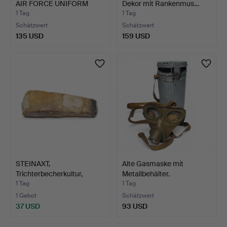
AIR FORCE UNIFORM
Dekor mit Rankenmus…
UND…
1 Tag
1 Tag
Schätzwert
Schätzwert
135 USD
159 USD
STEINAXT,
Alte Gasmaske mit
Trichterbecherkultur,
Metallbehälter.
Jungsteinz…
1 Tag
1 Tag
1 Gebot
Schätzwert
37 USD
93 USD