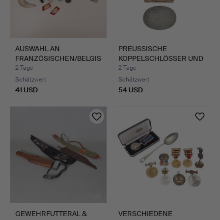
AUSWAHL AN
PREUSSISCHE
FRANZÖSISCHEN/BELGIS
KOPPELSCHLÖSSER UND
CHEN MILITÄ…
ERKENNUNGS…
2 Tage
2 Tage
Schätzwert
Schätzwert
41 USD
54 USD
GEWEHRFUTTERAL &
VERSCHIEDENE