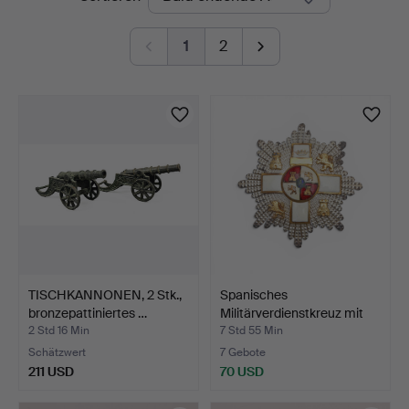
Auktionen
1
2
TISCHKANNONEN, 2 Stk.,
Spanisches
bronzepattiniertes …
Militärverdienstkreuz mit
weiße…
2 Std 16 Min
7 Std 55 Min
Schätzwert
7 Gebote
211 USD
70 USD