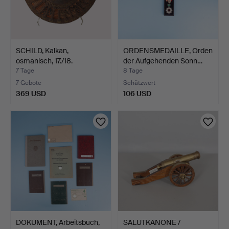
SCHILD, Kalkan,
ORDENSMEDAILLE, Orden
osmanisch, 17./18.
der Aufgehenden Sonn…
Jahrhun…
7 Tage
8 Tage
7 Gebote
Schätzwert
369 USD
106 USD
DOKUMENT, Arbeitsbuch,
SALUTKANONE /