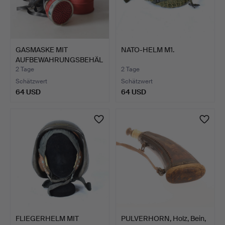
GASMASKE MIT
NATO-HELM M1.
AUFBEWAHRUNGSBEHÄL
TER, Bicapa…
2 Tage
2 Tage
Schätzwert
Schätzwert
64 USD
64 USD
FLIEGERHELM MIT
PULVERHORN, Holz, Bein,