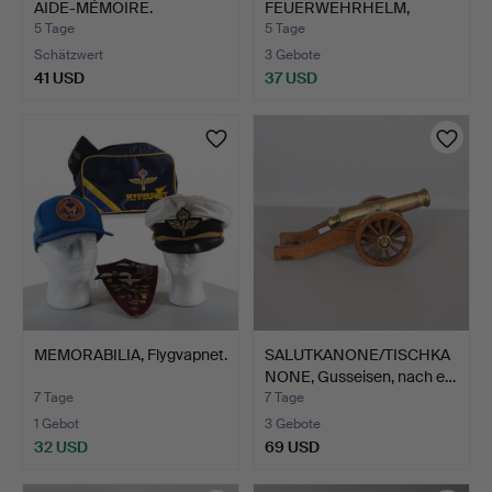
AIDE-MÉMOIRE.
FEUERWEHRHELM,
ERSTE HÄLFTE DES 20.…
5 Tage
5 Tage
Schätzwert
3 Gebote
41 USD
37 USD
MEMORABILIA, Flygvapnet.
SALUTKANONE/TISCHKA
NONE, Gusseisen, nach e…
7 Tage
7 Tage
1 Gebot
3 Gebote
32 USD
69 USD