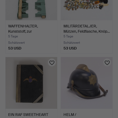
WAFFENHALTER,
MILITÄRDETALJER,
Kunststoff, zur
Mützen, Feldflasche, Knöp…
Wandmontage.
5 Tage
5 Tage
Schätzwert
Schätzwert
53 USD
53 USD
EIN RAF SWEETHEART
HELM /