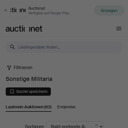
Auctionet
Anzeigen
Schließen
Verfügbar auf Google Play
Auctionet.com
Filtrieren
Sonstige
Sonstige Militaria
Militaria
Suche speichern
Laufende Auktionen
(62)
Endpreise
Laufende
Sortieren