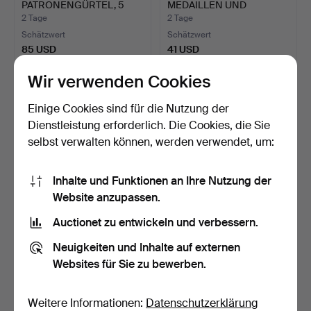
PATRONENGÜRTEL, 5
MEDAILLEN UND
Teile.
MEDAILLONS.
2 Tage
2 Tage
Schätzwert
Schätzwert
85 USD
41 USD
Wir verwenden Cookies
Einige Cookies sind für die Nutzung der
Dienstleistung erforderlich. Die Cookies, die Sie
selbst verwalten können, werden verwendet, um:
Inhalte und Funktionen an Ihre Nutzung der
Website anzupassen.
Auctionet zu entwickeln und verbessern.
FLIEGERHELM IM
PULVERHORN, Holz, Bein,
KARTON, HGU 7/P.
datiert 1884.
Neuigkeiten und Inhalte auf externen
2 Tage
2 Tage
Websites für Sie zu bewerben.
1 Gebot
Schätzwert
32 USD
106 USD
Weitere Informationen:
Datenschutzerklärung