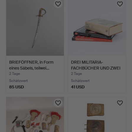
BRIEFÖFFNER, in Form
DREI MILITARIA-
eines Säbels, teilwei…
FACHBÜCHER UND ZWEI
GERAHMT…
2 Tage
2 Tage
Schätzwert
Schätzwert
85 USD
41 USD