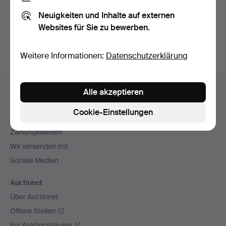
Sie können auch in
Beendete Auktionen aus unserem
Neuigkeiten und Inhalte auf externen
Archiv
suchen.
Websites für Sie zu bewerben.
Weitere Informationen:
Datenschutzerklärung
Fußzeilen-
Hilfe und Kontakt
Alle akzeptieren
Navigation
Kontakt mit dem Support aufnehmen
Cookie-Einstellungen
Alle Auktionshäuser
Zahlungsweisen
Wir versenden mit
Soziale Medien
Auctionet
Über Auctionet
Offene Stellen
Für Auktionshäuser