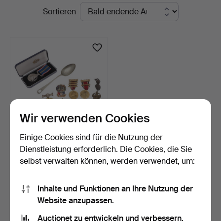
Laufende
Sortieren
Auktionen
Wir verwenden Cookies
Einige Cookies sind für die Nutzung der
VERSCHIEDENE
Dienstleistung erforderlich. Die Cookies, die Sie
MEDAILLEN UND
selbst verwalten können, werden verwendet, um:
MEDAILLONS.
5 Tage
Schätzwert
41 USD
Inhalte und Funktionen an Ihre Nutzung der
Website anzupassen.
Suche speichern
Auctionet zu entwickeln und verbessern.