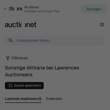
Auctionet
Anzeigen
Schließen
Verfügbar auf Google Play
Auctionet.com
Filtrieren
Sonstige
Sonstige Militaria bei Lawrences
Militaria
Auctioneers
bei
Suche speichern
Lawrences
Laufende Auktionen
(1)
Endpreise
Auctioneers