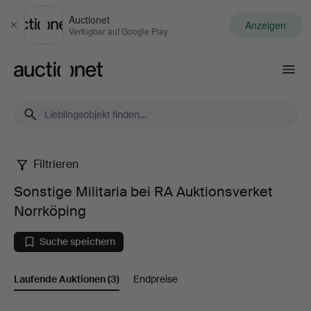
Auctionet
Anzeigen
Schließen
Verfügbar auf Google Play
Auctionet.com
Filtrieren
Sonstige
Sonstige Militaria bei RA Auktionsverket
Militaria
Norrköping
bei
Suche speichern
RA
Laufende Auktionen
(3)
Endpreise
Auktionsverket