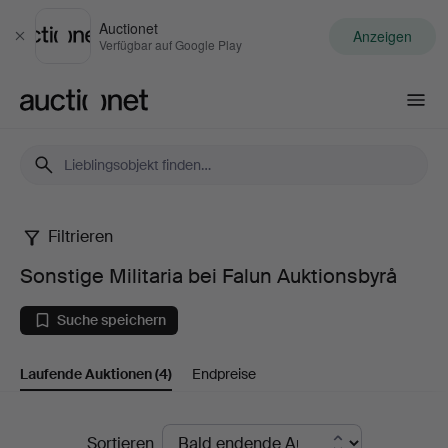
Auctionet
Anzeigen
Schließen
Verfügbar auf Google Play
Auctionet.com
Filtrieren
Sonstige
Sonstige Militaria bei Falun Auktionsbyrå
Militaria
Suche speichern
bei
Laufende Auktionen
(4)
Endpreise
Falun
Auktionsbyrå
Laufende
Sortieren