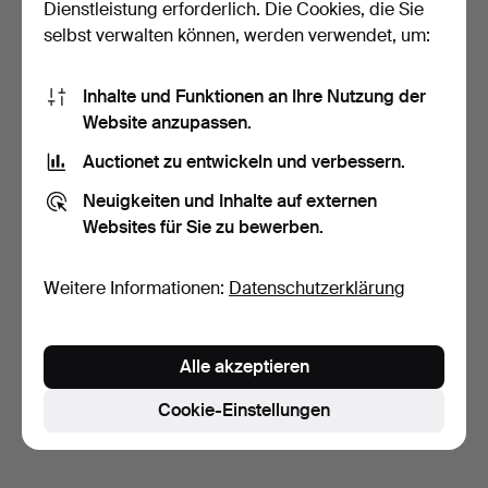
Dienstleistung erforderlich. Die Cookies, die Sie
selbst verwalten können, werden verwendet, um:
Inhalte und Funktionen an Ihre Nutzung der
Website anzupassen.
Auctionet zu entwickeln und verbessern.
BRIEFÖFFNER, 2 St., in
MILITÄRDETALJER,
Form von Säbeln, Me…
Mützen, Feldflasche, Knöp…
Neuigkeiten und Inhalte auf externen
2 Tage
5 Tage
Websites für Sie zu bewerben.
Schätzwert
Schätzwert
106 USD
53 USD
Weitere Informationen:
Datenschutzerklärung
Suche speichern
Sie können auch in
Beendete Auktionen aus unserem
Alle akzeptieren
Archiv
suchen.
Cookie-Einstellungen