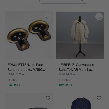
Auktionen
EPAULETTEN, ein Paar
LEIBPELZ. Canvas und
Schulterstücke, M/186…
Schaffell. AB Mats La…
1 Std 32 Min
1 Std 44 Min
1 Gebot
10 Gebote
64 USD
102 USD