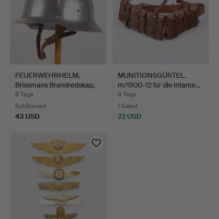
FEUERWEHRHELM,
MUNITIONSGÜRTEL,
Brissmans Brandredskap,
m/1900-12 für die Infante…
Hal…
8 Tage
8 Tage
Schätzwert
1 Gebot
43 USD
22 USD