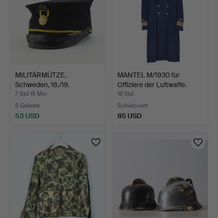
MILITÄRMÜTZE,
MANTEL M/1930 für
Schweden, 18./19.
Offiziere der Luftwaffe.
Jahrhunder…
7 Std 15 Min
19 Std
5 Gebote
Schätzwert
53 USD
85 USD