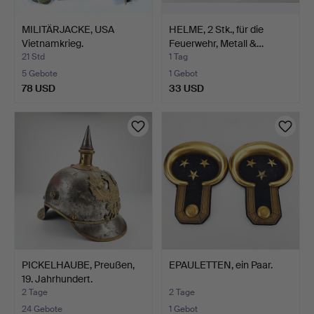
MILITÄRJACKE, USA
HELME, 2 Stk., für die
Vietnamkrieg.
Feuerwehr, Metall &…
21 Std
1 Tag
5 Gebote
1 Gebot
78 USD
33 USD
PICKELHAUBE, Preußen,
EPAULETTEN, ein Paar.
19. Jahrhundert.
2 Tage
2 Tage
24 Gebote
1 Gebot