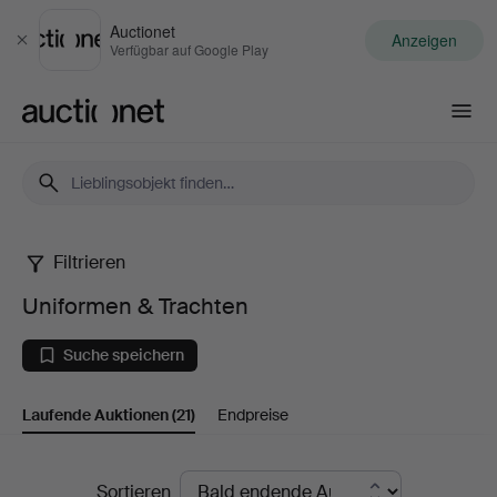
Auctionet
Anzeigen
Schließen
Verfügbar auf Google Play
Auctionet.com
Filtrieren
Uniformen
Uniformen & Trachten
&
Suche speichern
Trachten
Laufende Auktionen
(21)
Endpreise
Laufende
Sortieren