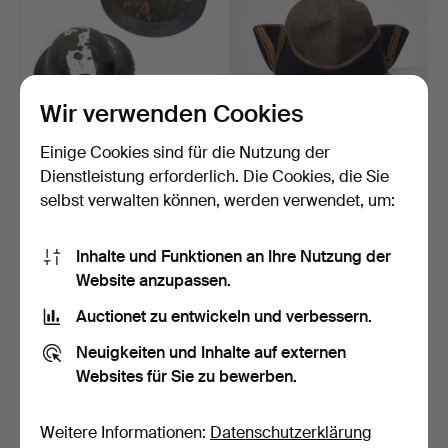
Wir verwenden Cookies
Einige Cookies sind für die Nutzung der
ZWEI BRITISCHE HELME
DREISPITZ. Schwedisch,
DER HEIMATFRONT AUS
m/1910-14, für Haup…
Dienstleistung erforderlich. Die Cookies, die Sie
D…
3 Tage
4 Tage
selbst verwalten können, werden verwendet, um:
Schätzwert
10 Gebote
41 USD
88 USD
Inhalte und Funktionen an Ihre Nutzung der
Website anzupassen.
Auctionet zu entwickeln und verbessern.
Neuigkeiten und Inhalte auf externen
Websites für Sie zu bewerben.
Weitere Informationen:
Datenschutzerklärung