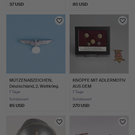
37 USD
85 USD
MÜTZENABZEICHEN,
KNÖPFE MIT ADLERMOTIV
Deutschland, 2. Weltkrieg.
AUS DEM
AMERIKANISCH…
7 Tage
7 Tage
Schätzwert
Schätzwert
85 USD
270 USD