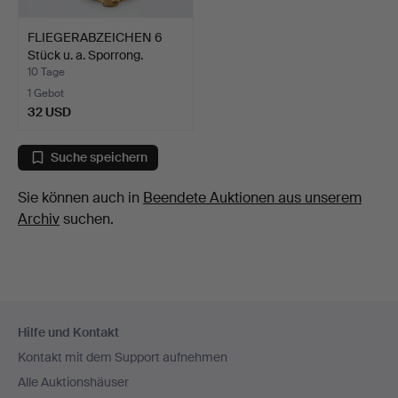
FLIEGERABZEICHEN 6
Stück u. a. Sporrong.
10 Tage
1 Gebot
32 USD
Suche speichern
Sie können auch in
Beendete Auktionen aus unserem
Archiv
suchen.
Fußzeilen-
Hilfe und Kontakt
Navigation
Kontakt mit dem Support aufnehmen
Alle Auktionshäuser