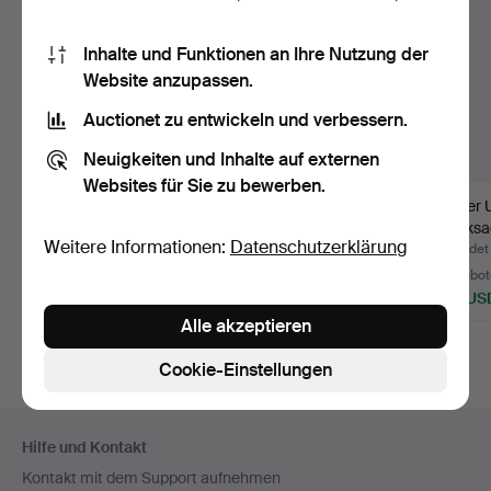
Inhalte und Funktionen an Ihre Nutzung der
Website anzupassen.
Auctionet zu entwickeln und verbessern.
Neuigkeiten und Inhalte auf externen
Websites für Sie zu bewerben.
Blaser Koffer Modell B.
Kommandostab,
Blaser 
englisch, 18.
Rucksa
Weitere Informationen:
Datenschutzerklärung
Jahrhundert.
Waffenf
Beendet 29. Jul 2026
Beendet 29. Jul 2026
Beendet 
13 Gebote
10 Gebote
12 Gebot
317 USD
127 USD
180 US
Alle akzeptieren
Cookie-Einstellungen
Fußzeilen-
Hilfe und Kontakt
Navigation
Kontakt mit dem Support aufnehmen