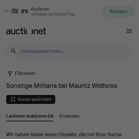
Auctionet
Anzeigen
Schließen
Verfügbar auf Google Play
Auctionet.com
Filtrieren
Sonstige
Sonstige Militaria bei Mauritz Widforss
Militaria
Suche speichern
bei
Laufende Auktionen
(0)
Endpreise
Mauritz
Widforss
Laufende
Wir haben leider keine Objekte, die mit Ihrer Suche