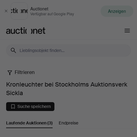
Auctionet
Anzeigen
Schließen
Verfügbar auf Google Play
Auctionet.com
Filtrieren
Kronleuchter
Kronleuchter bei Stockholms Auktionsverk
bei
Sickla
Stockholms
Suche speichern
Auktionsverk
Laufende Auktionen
(3)
Endpreise
Sickla