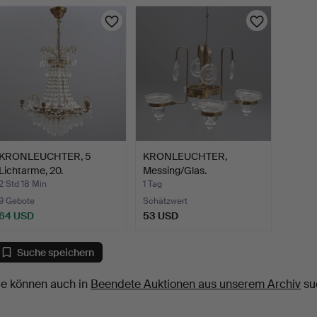
KRONLEUCHTER, 5
KRONLEUCHTER,
Lichtarme, 20.
Messing/Glas.
Jahrhundert.
2 Std 18 Min
1 Tag
9 Gebote
Schätzwert
64 USD
53 USD
Suche speichern
ie können auch in
Beendete Auktionen aus unserem Archiv
su