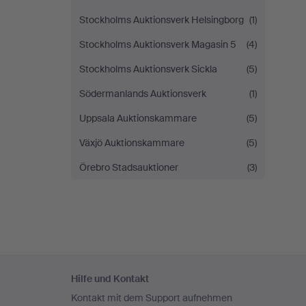
Stockholms Auktionsverk Helsingborg
(1)
Stockholms Auktionsverk Magasin 5
(4)
Stockholms Auktionsverk Sickla
(5)
Södermanlands Auktionsverk
(1)
Uppsala Auktionskammare
(5)
Växjö Auktionskammare
(5)
Örebro Stadsauktioner
(3)
Fußzeilen-
Hilfe und Kontakt
Navigation
Kontakt mit dem Support aufnehmen