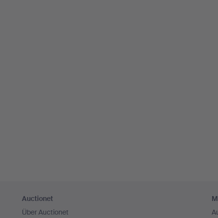
Auctionet
M
Über Auctionet
A