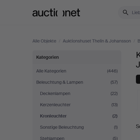
Auctionet.com
Alle Objekte
/
Auktionshuset Thelin & Johansson
/
B
K
Kronleuchter
Kategorien
bei
Alle Kategorien
(446)
Beleuchtung & Lampen
(57)
Auktionshuset
Deckenlampen
(22)
Thelin
Kerzenleuchter
(13)
&
Kronleuchter
(2)
L
S
Sonstige Beleuchtung
(1)
Johansson
A
Stehlampen
(5)