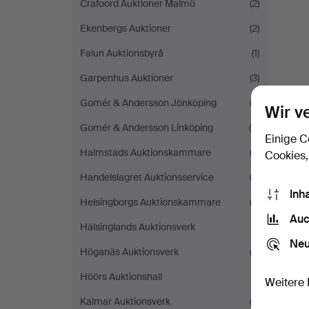
Crafoord Auktioner Malmö
(2)
Ekenbergs Auktioner
(2)
Falun Auktionsbyrå
(1)
Garpenhus Auktioner
(3)
Gomér & Andersson Jönköping
(3)
Wir v
Gomér & Andersson Linköping
(5)
Einige C
Halmstads Auktionskammare
(2)
Cookies,
Handelslagret Auktionsservice
(2)
Inh
Helsingborgs Auktionskammare
(2)
Auc
Hälsinglands Auktionsverk
(1)
Neu
Höganäs Auktionsverk
(2)
Höörs Auktionshall
(1)
Weitere 
Kalmar Auktionsverk
(3)