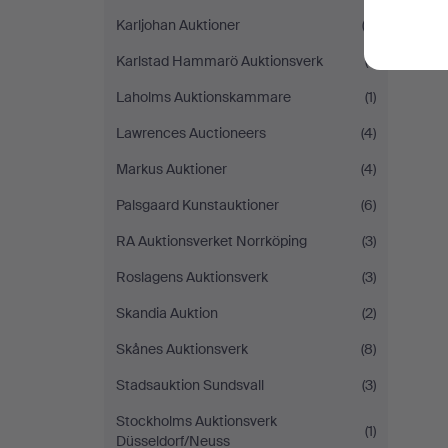
Karljohan Auktioner
(2)
Karlstad Hammarö Auktionsverk
(1)
Laholms Auktionskammare
(1)
Lawrences Auctioneers
(4)
Markus Auktioner
(4)
Palsgaard Kunstauktioner
(6)
RA Auktionsverket Norrköping
(3)
Roslagens Auktionsverk
(3)
Skandia Auktion
(2)
Skånes Auktionsverk
(8)
Stadsauktion Sundsvall
(3)
Stockholms Auktionsverk
(1)
Düsseldorf/Neuss