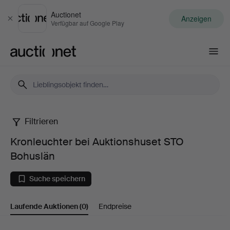
Auctionet
Anzeigen
Schließen
Verfügbar auf Google Play
Auctionet.com
Filtrieren
Kronleuchter
Kronleuchter bei Auktionshuset STO
bei
Bohuslän
Auktionshuset
Suche speichern
STO
Laufende Auktionen
(0)
Endpreise
Bohuslän