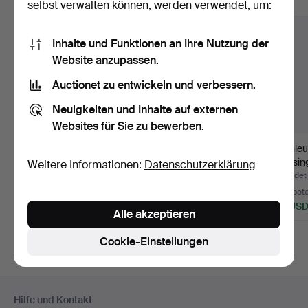
Alle Objekte anzeigen
selbst verwalten können, werden verwendet, um:
Inhalte und Funktionen an Ihre Nutzung der
Website anzupassen.
Auctionet zu entwickeln und verbessern.
Neuigkeiten und Inhalte auf externen
Websites für Sie zu bewerben.
KRISTALLKRONA,
KRONLEUCHTER,
Kronleu
Messing, Prismen, 20.
Messing und Glas, 20.
Messing
Weitere Informationen:
Datenschutzerklärung
Jahrh…
Jahrhu…
Boll…
Beendet 14. Jun 2026
Beendet 1. Mai 2026
Beendet 
2 Gebote
8 Gebote
3 Gebot
43 USD
69 USD
53 US
Alle akzeptieren
Cookie-Einstellungen
Fußzeilen-
Hilfe und Kontakt
Navigation