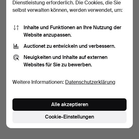
Dienstleistung erforderlich. Die Cookies, die Sie
selbst verwalten können, werden verwendet, um:
Inhalte und Funktionen an Ihre Nutzung der
Website anzupassen.
Auctionet zu entwickeln und verbessern.
STEHLAMPE, "Karolin",
Malmbergs, zeitgenös…
Neuigkeiten und Inhalte auf externen
5 Tage
Websites für Sie zu bewerben.
Schätzwert
85 USD
Weitere Informationen:
Datenschutzerklärung
Suche speichern
Sie können auch in
Beendete Auktionen aus unserem
Alle akzeptieren
Archiv
suchen.
Cookie-Einstellungen