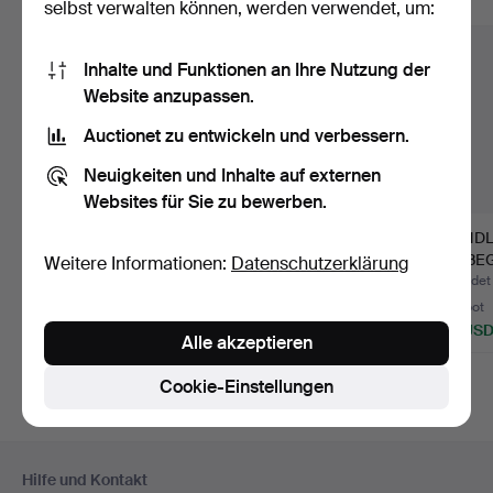
Alle Objekte anzeigen
selbst verwalten können, werden verwendet, um:
Inhalte und Funktionen an Ihre Nutzung der
Website anzupassen.
Auctionet zu entwickeln und verbessern.
Neuigkeiten und Inhalte auf externen
Websites für Sie zu bewerben.
Deckenleuchte, im
STEHLAMPE, Art Déco
WANDLA
Funktionalismus-Stil, 2.
1920er Jahre.
mit BEG
Weitere Informationen:
Datenschutzerklärung
…
Hä…
Beendet 25. Jun 2026
Beendet 31. Mai 2026
Beendet 
10 Gebote
15 Gebote
1 Gebot
84 USD
116 USD
35 US
Alle akzeptieren
Cookie-Einstellungen
Fußzeilen-
Hilfe und Kontakt
Navigation