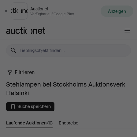
Auctionet
Anzeigen
Schließen
Verfügbar auf Google Play
Auctionet.com
Filtrieren
Stehlampen
Stehlampen bei Stockholms Auktionsverk
bei
Helsinki
Stockholms
Suche speichern
Auktionsverk
Laufende Auktionen
(0)
Endpreise
Helsinki