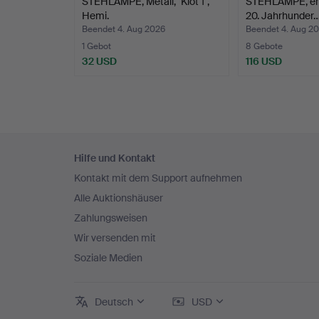
STEHLAMPE, Metall, "Klot 1",
STEHLAMPE, ers
Hemi.
20. Jahrhunder
Beendet 4. Aug 2026
Beendet 4. Aug 2
1 Gebot
8 Gebote
32 USD
116 USD
Fußzeilen-
Hilfe und Kontakt
Navigation
Kontakt mit dem Support aufnehmen
Alle Auktionshäuser
Zahlungsweisen
Wir versenden mit
Soziale Medien
Deutsch
USD