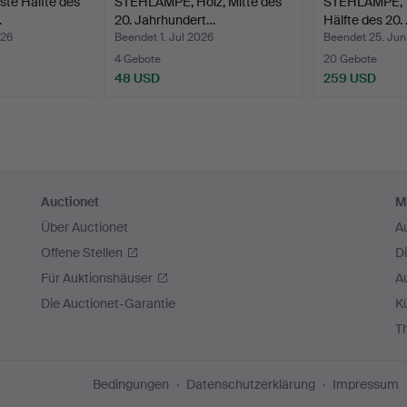
te Hälfte des
STEHLAMPE, Holz, Mitte des
STEHLAMPE, "T
…
20. Jahrhundert…
Hälfte des 20.
026
Beendet 1. Jul 2026
Beendet 25. Ju
4 Gebote
20 Gebote
48 USD
259 USD
Auctionet
M
Über Auctionet
A
Offene Stellen
D
Für Auktionshäuser
A
Die Auctionet-Garantie
Kü
T
Bedingungen
Datenschutzerklärung
Impressum