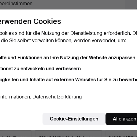
uktionen
bereinstimmen.
licken Sie oben auf
“Suche speichern”
, um eine
erwenden Cookies
ail zu erhalten, sobald dieses Objekt
ereingekommen ist.
ookies sind für die Nutzung der Dienstleistung erforderlich. D
 die Sie selbst verwalten können, werden verwendet, um:
 Archiv, die mit Ihrer Suche übereinsti
alte und Funktionen an Ihre Nutzung der Website anzupassen.
tionet zu entwickeln und verbessern.
igkeiten und Inhalte auf externen Websites für Sie zu bewerb
Informationen:
Datenschutzerklärung
Cookie-Einstellungen
Alle akzep