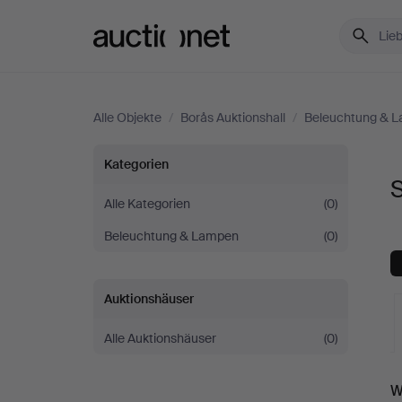
Auctionet.com
Alle Objekte
/
Borås Auktionshall
/
Beleuchtung & 
Stehlampen
Kategorien
S
bei
Alle Kategorien
(0)
Beleuchtung & Lampen
(0)
Borås
Auktionshall
Auktionshäuser
Alle Auktionshäuser
(0)
L
W