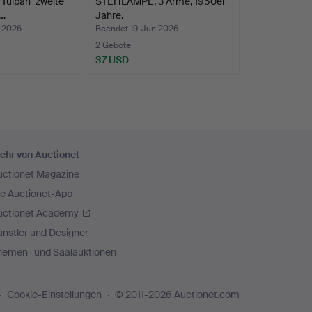
ulpan" zweite
STEHLAMPE, 3 Arme, 1950er
 …
Jahre.
n 2026
Beendet 19. Jun 2026
2 Gebote
37 USD
ehr von Auctionet
uctionet Magazine
ie Auctionet-App
uctionet Academy
nstler und Designer
hemen- und Saalauktionen
Cookie-Einstellungen
© 2011-2026 Auctionet.com