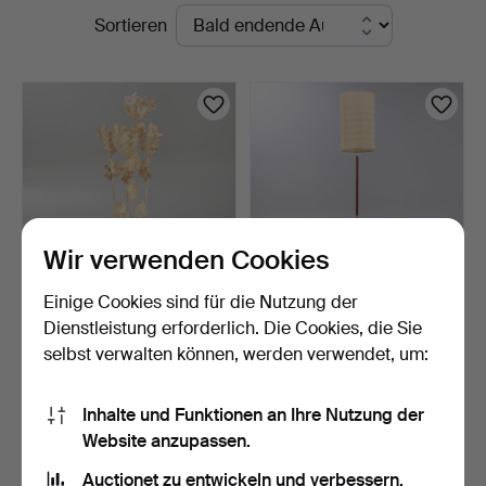
Laufende
Sortieren
Auktionen
Wir verwenden Cookies
Einige Cookies sind für die Nutzung der
Hans Kögl zugeschrieben,
Tripod Stehlampe. Teak und
Dienstleistung erforderlich. Die Cookies, die Sie
Stehlampe, 2. Häl…
Messing, 1960er…
selbst verwalten können, werden verwendet, um:
3 Tage
3 Tage
Schätzwert
Schätzwert
577 USD
346 USD
Inhalte und Funktionen an Ihre Nutzung der
Website anzupassen.
Suche speichern
Auctionet zu entwickeln und verbessern.