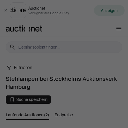
Auctionet
Anzeigen
Schließen
Verfügbar auf Google Play
Auctionet.com
Filtrieren
Stehlampen
Stehlampen bei Stockholms Auktionsverk
bei
Hamburg
Stockholms
Suche speichern
Auktionsverk
Laufende Auktionen
(2)
Endpreise
Hamburg