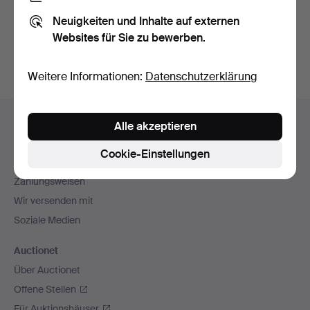
Sie können auch in
Beendete Auktionen aus unserem
Neuigkeiten und Inhalte auf externen
Archiv
suchen.
Websites für Sie zu bewerben.
Weitere Informationen:
Datenschutzerklärung
Fußzeilen-
Hilfe und Kontakt
Alle akzeptieren
Navigation
Kontakt mit dem Support aufnehmen
Cookie-Einstellungen
Alle Auktionshäuser
Zahlungsweisen
Wir versenden mit
Soziale Medien
Auctionet
Über Auctionet
Offene Stellen
Für Auktionshäuser