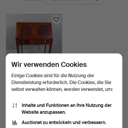
Auktionen
Wir verwenden Cookies
Einige Cookies sind für die Nutzung der
KLAPPSEKRETÄR, 1940er
Jahre, gustavianisch…
Dienstleistung erforderlich. Die Cookies, die Sie
1 Tag
selbst verwalten können, werden verwendet, um:
2 Gebote
48 USD
Inhalte und Funktionen an Ihre Nutzung der
Website anzupassen.
Suche speichern
Auctionet zu entwickeln und verbessern.
Sie können auch in
Beendete Auktionen aus unserem