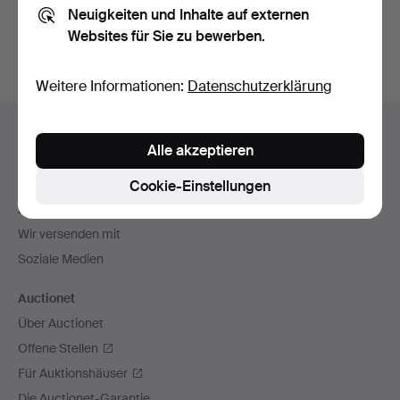
Neuigkeiten und Inhalte auf externen
Archiv
suchen.
Websites für Sie zu bewerben.
Weitere Informationen:
Datenschutzerklärung
Fußzeilen-
Hilfe und Kontakt
Navigation
Alle akzeptieren
Kontakt mit dem Support aufnehmen
Alle Auktionshäuser
Cookie-Einstellungen
Zahlungsweisen
Wir versenden mit
Soziale Medien
Auctionet
Über Auctionet
Offene Stellen
Für Auktionshäuser
Die Auctionet-Garantie