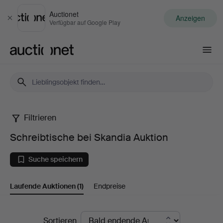
Auctionet
Anzeigen
Schließen
Verfügbar auf Google Play
Auctionet.com
Filtrieren
Schreibtische
Schreibtische bei Skandia Auktion
bei
Suche speichern
Skandia
Laufende Auktionen
(1)
Endpreise
Auktion
Laufende
Sortieren