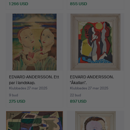
1 266 USD
855 USD
Utvalt
föremål
EDVARD ANDERSSON. Ett
EDVARD ANDERSSON.
par i landskap.
"Åkallan".
Klubbades 27 mar 2025
Klubbades 27 mar 2025
9 bud
22 bud
275 USD
897 USD