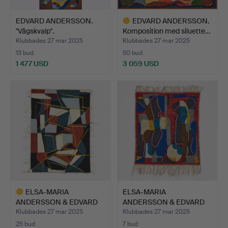
EDVARD ANDERSSON.
EDVARD ANDERSSON.
"Vågskvalp".
Komposition med siluette…
Klubbades 27 mar 2025
Klubbades 27 mar 2025
13 bud
50 bud
1 477 USD
3 059 USD
Utvalt
föremål
ELSA-MARIA
ELSA-MARIA
ANDERSSON & EDVARD
ANDERSSON & EDVARD
ANDERSSON. A…
ANDERSSON. A…
Klubbades 27 mar 2025
Klubbades 27 mar 2025
25 bud
7 bud