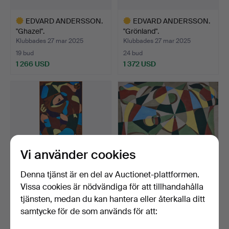
EDVARD ANDERSSON.
EDVARD ANDERSSON.
"Ghazel".
"Grönland".
Klubbades 27 mar 2025
Klubbades 27 mar 2025
19 bud
24 bud
1 266 USD
1 372 USD
Utvalt
Utvalt
föremål
föremål
Vi använder cookies
Denna tjänst är en del av Auctionet-plattformen.
Vissa cookies är nödvändiga för att tillhandahålla
EDVARD ANDERSSON.
EDVARD ANDERSSON.
tjänsten, medan du kan hantera eller återkalla ditt
"Perspico".
Komposition.
samtycke för de som används för att:
Klubbades 27 mar 2025
Klubbades 27 mar 2025
13 bud
15 bud