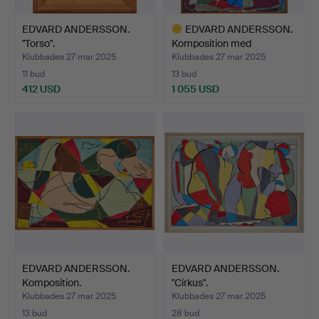
EDVARD ANDERSSON.
EDVARD ANDERSSON.
"Torso".
Komposition med
sittande…
Klubbades 27 mar 2025
Klubbades 27 mar 2025
11 bud
13 bud
412 USD
1 055 USD
Utvalt
föremål
EDVARD ANDERSSON.
EDVARD ANDERSSON.
Komposition.
"Cirkus".
Klubbades 27 mar 2025
Klubbades 27 mar 2025
13 bud
28 bud