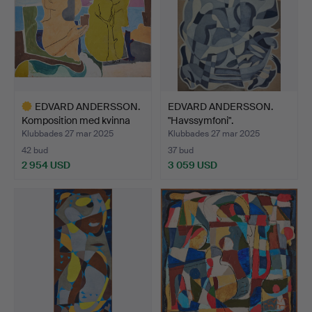
EDVARD ANDERSSON.
EDVARD ANDERSSON.
Komposition med kvinna
"Havssymfoni".
o…
Klubbades 27 mar 2025
Klubbades 27 mar 2025
42 bud
37 bud
2 954 USD
3 059 USD
Utvalt
föremål