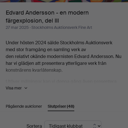
färgexplosion,
Edvard Andersson - en modern
färgexplosion, del III
del
27 mar 2025
· Stockholms Auktionsverk Fine Art
III
Under hösten 2024 sålde Stockholms Auktionsverk
med stor framgång en samling verk av
den relativt okände modernisten Edvard Andersson. Nu
har vi glädjen att presentera ytterligare verk från
konstnärens kvarlåtenskap.
Utöver målningar kan vi denna gång även presentera
Visa mer
ett antal vävnader utförda av Edvard Anderssons
sonhustru Elsa-Maria Andersson. Vävnaderna är textila
tolkningar av hennes svärfars abstrakta målningar och
Pågående auktioner
Slutpriser
(48)
akvareller. Elsa-Maria var verksam textilkonstnär under
fem decennier och arbetade både utifrån Edvard
Anderssons förlagor men utvecklade även ett eget
Slutpriser
Sortera