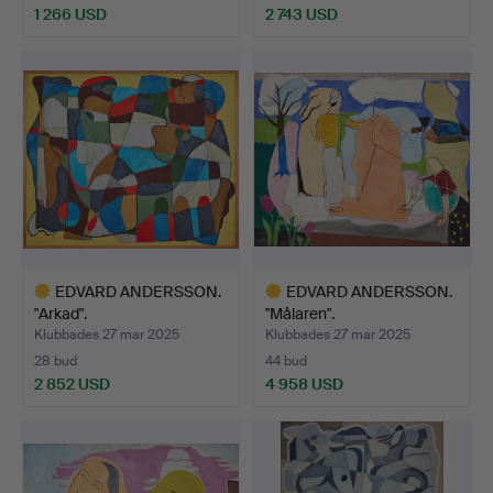
1 266 USD
2 743 USD
Utvalt
Utvalt
föremål
föremål
EDVARD ANDERSSON.
EDVARD ANDERSSON.
"Arkad".
"Målaren".
Klubbades 27 mar 2025
Klubbades 27 mar 2025
28 bud
44 bud
2 852 USD
4 958 USD
Utvalt
Utvalt
föremål
föremål