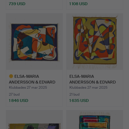
739 USD
1 108 USD
Utvalt
föremål
ELSA-MARIA
ELSA-MARIA
ANDERSSON & EDVARD
ANDERSSON & EDVARD
ANDERSSON. "…
ANDERSSON. A…
Klubbades 27 mar 2025
Klubbades 27 mar 2025
27 bud
21 bud
1 846 USD
1 635 USD
Utvalt
föremål