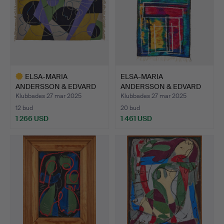
ELSA-MARIA
ELSA-MARIA
ANDERSSON & EDVARD
ANDERSSON & EDVARD
ANDERSSON. A…
ANDERSSON. A…
Klubbades 27 mar 2025
Klubbades 27 mar 2025
12 bud
20 bud
1 266 USD
1 461 USD
Utvalt
föremål