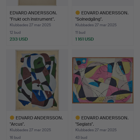
EDVARD ANDERSSON.
EDVARD ANDERSSON.
"Frukt och instrument".
"Solnedgång".
Klubbades 27 mar 2025
Klubbades 27 mar 2025
12 bud
11 bud
233 USD
1 161 USD
Utvalt
föremål
EDVARD ANDERSSON.
EDVARD ANDERSSON.
"Arcus".
"Seglats".
Klubbades 27 mar 2025
Klubbades 27 mar 2025
16 bud
43 bud