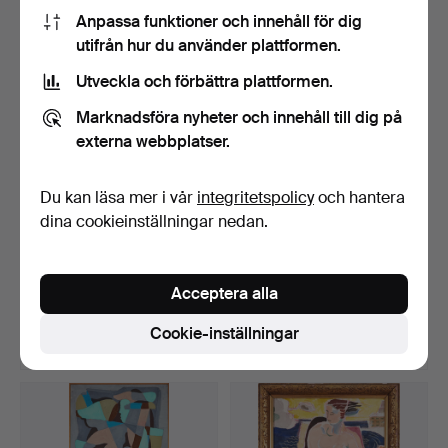
1 108 USD
1 003 USD
Anpassa funktioner och innehåll för dig
Utvalt
Utvalt
utifrån hur du använder plattformen.
föremål
föremål
Utveckla och förbättra plattformen.
Marknadsföra nyheter och innehåll till dig på
externa webbplatser.
Du kan läsa mer i vår
integritetspolicy
och hantera
dina cookieinställningar nedan.
EDVARD ANDERSSON.
EDVARD ANDERSSON.
"Människor i festlig sam…
"Bollen".
Acceptera alla
Klubbades 27 mar 2025
Klubbades 27 mar 2025
79 bud
27 bud
Cookie-inställningar
10 476 USD
1 952 USD
Utvalt
Utvalt
föremål
föremål