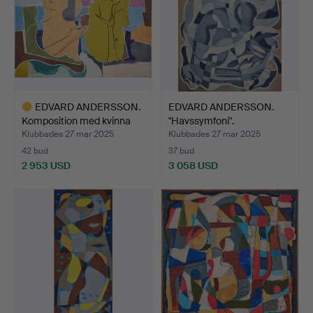
EDVARD ANDERSSON.
EDVARD ANDERSSON.
Komposition med kvinna
"Havssymfoni".
o…
Klubbades 27 mar 2025
Klubbades 27 mar 2025
42 bud
37 bud
2 953 USD
3 058 USD
Utvalt
föremål