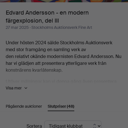
färgexplosion,
Edvard Andersson - en modern
färgexplosion, del III
del
27 mar 2025
· Stockholms Auktionsverk Fine Art
III
Under hösten 2024 sålde Stockholms Auktionsverk
med stor framgång en samling verk av
den relativt okände modernisten Edvard Andersson. Nu
har vi glädjen att presentera ytterligare verk från
konstnärens kvarlåtenskap.
Utöver målningar kan vi denna gång även presentera
Visa mer
ett antal vävnader utförda av Edvard Anderssons
sonhustru Elsa-Maria Andersson. Vävnaderna är textila
tolkningar av hennes svärfars abstrakta målningar och
Pågående auktioner
Slutpriser
(48)
akvareller. Elsa-Maria var verksam textilkonstnär under
fem decennier och arbetade både utifrån Edvard
Anderssons förlagor men utvecklade även ett eget
Slutpriser
Sortera