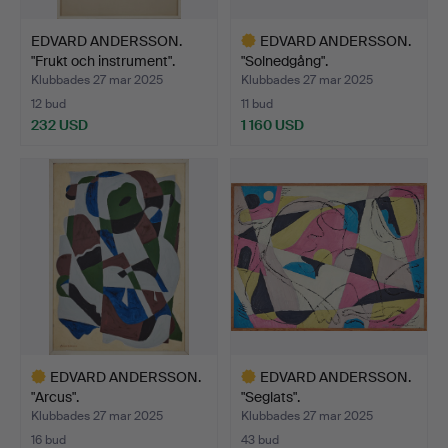
EDVARD ANDERSSON.
EDVARD ANDERSSON.
"Frukt och instrument".
"Solnedgång".
Klubbades 27 mar 2025
Klubbades 27 mar 2025
12 bud
11 bud
232 USD
1 160 USD
Utvalt
föremål
EDVARD ANDERSSON.
EDVARD ANDERSSON.
"Arcus".
"Seglats".
Klubbades 27 mar 2025
Klubbades 27 mar 2025
16 bud
43 bud