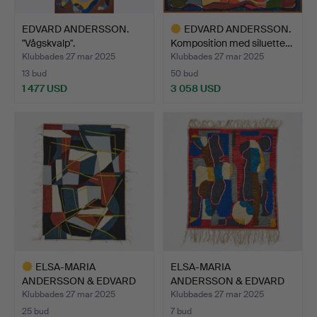
EDVARD ANDERSSON.
EDVARD ANDERSSON.
"Vågskvalp".
Komposition med siluette…
Klubbades 27 mar 2025
Klubbades 27 mar 2025
13 bud
50 bud
1 477 USD
3 058 USD
Utvalt
föremål
ELSA-MARIA
ELSA-MARIA
ANDERSSON & EDVARD
ANDERSSON & EDVARD
ANDERSSON. A…
ANDERSSON. A…
Klubbades 27 mar 2025
Klubbades 27 mar 2025
25 bud
7 bud