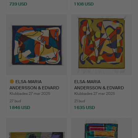
739 USD
1 108 USD
Utvalt
föremål
ELSA-MARIA
ELSA-MARIA
ANDERSSON & EDVARD
ANDERSSON & EDVARD
ANDERSSON. "…
ANDERSSON. A…
Klubbades 27 mar 2025
Klubbades 27 mar 2025
27 bud
21 bud
1 846 USD
1 635 USD
Utvalt
föremål