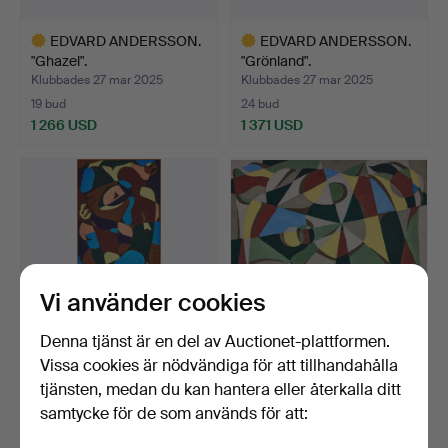
EDVARD ANDERSSON.
EDVARD ANDERSSON.
"Ghazel".
"Grönland".
Klubbades 27 mar 2025
Klubbades 27 mar 2025
19 bud
24 bud
1 266 USD
1 371 USD
Utvalt
Utvalt
föremål
föremål
Vi använder cookies
Denna tjänst är en del av Auctionet-plattformen.
Vissa cookies är nödvändiga för att tillhandahålla
EDVARD ANDERSSON.
EDVARD ANDERSSON.
tjänsten, medan du kan hantera eller återkalla ditt
"Perspico".
Komposition.
samtycke för de som används för att:
Klubbades 27 mar 2025
Klubbades 27 mar 2025
13 bud
15 bud