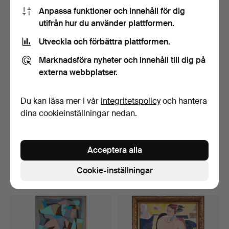
1 108 USD
1 002 USD
Anpassa funktioner och innehåll för dig
Utvalt
Utvalt
utifrån hur du använder plattformen.
föremål
föremål
Utveckla och förbättra plattformen.
Marknadsföra nyheter och innehåll till dig på
externa webbplatser.
Du kan läsa mer i vår
integritetspolicy
och hantera
dina cookieinställningar nedan.
EDVARD ANDERSSON.
EDVARD ANDERSSON.
"Människor i festlig sam…
"Bollen".
Acceptera alla
Klubbades 27 mar 2025
Klubbades 27 mar 2025
79 bud
27 bud
Cookie-inställningar
10 471 USD
1 951 USD
Utvalt
Utvalt
föremål
föremål