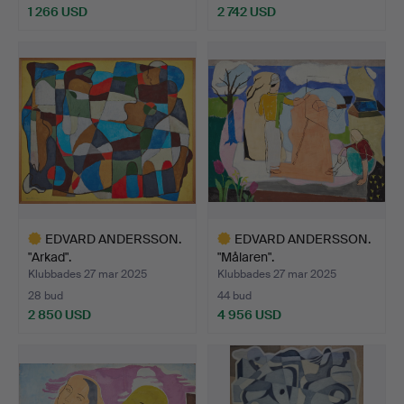
1 266 USD
2 742 USD
Utvalt
Utvalt
föremål
föremål
EDVARD ANDERSSON.
EDVARD ANDERSSON.
"Arkad".
"Målaren".
Klubbades 27 mar 2025
Klubbades 27 mar 2025
28 bud
44 bud
2 850 USD
4 956 USD
Utvalt
Utvalt
föremål
föremål