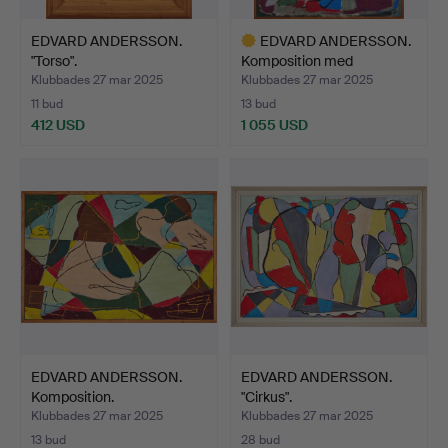
EDVARD ANDERSSON.
EDVARD ANDERSSON.
"Torso".
Komposition med
sittande…
Klubbades 27 mar 2025
Klubbades 27 mar 2025
11 bud
13 bud
412 USD
1 055 USD
Utvalt
föremål
EDVARD ANDERSSON.
EDVARD ANDERSSON.
Komposition.
"Cirkus".
Klubbades 27 mar 2025
Klubbades 27 mar 2025
13 bud
28 bud