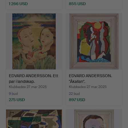
1 266 USD
855 USD
Utvalt
föremål
EDVARD ANDERSSON. Ett
EDVARD ANDERSSON.
par i landskap.
"Åkallan".
Klubbades 27 mar 2025
Klubbades 27 mar 2025
9 bud
22 bud
275 USD
897 USD