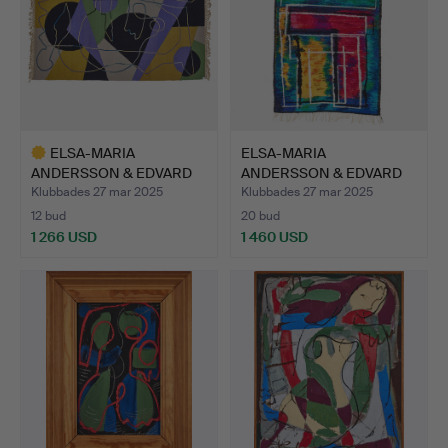
ELSA-MARIA
ELSA-MARIA
ANDERSSON & EDVARD
ANDERSSON & EDVARD
ANDERSSON. A…
ANDERSSON. A…
Klubbades 27 mar 2025
Klubbades 27 mar 2025
12 bud
20 bud
1 266 USD
1 460 USD
Utvalt
föremål