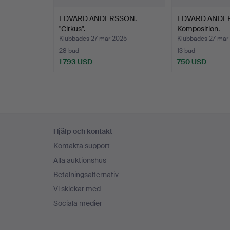
Å
EDVARD ANDERSSON.
EDVARD ANDE
p
"Cirkus".
Komposition.
Klubbades 27 mar 2025
Klubbades 27 mar
d
28 bud
13 bud
"
1 793 USD
750 USD
k
o
d
k
H
Sidfotsnavigation
s
Hjälp och kontakt
i
Kontakta support
p
Alla auktionshus
E
Betalningsalternativ
n
p
Vi skickar med
t
Sociala medier
R