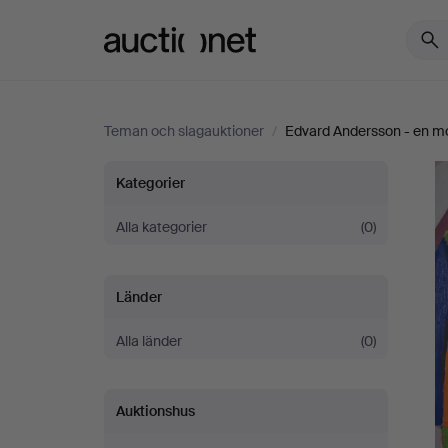
Auctionet.com
Teman och slagauktioner
/
Edvard Andersson - en mod
Edvard
Kategorier
Andersson
Alla kategorier
(0)
-
Länder
en
Alla länder
(0)
modern
Auktionshus
färgexplosion,