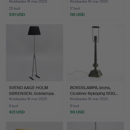
Klubbades 18 mar 2023
Klubbades 18 mar 2023
25 bud
17 bud
591 USD
116 USD
SVEND AAGE HOLM
BORDSLAMPA, brons,
SØRENSEN. Golvlampa.
Cicelörer Nyköping 1930…
Model…
Klubbades 18 mar 2023
Klubbades 18 mar 2023
6 bud
9 bud
421 USD
96 USD