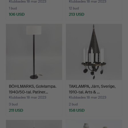
Klubbades 18 mar 2023
Klubbades 18 mar 2023
1 bud
12 bud
106 USD
213 USD
BÖHLMARKS, Golvlampa.
TAKLAMPA, Järn, Sverige,
1940/50-tal. Patiner…
1910-tal. Arts & …
Klubbades 18 mar 2023
Klubbades 18 mar 2023
3 bud
2 bud
211 USD
158 USD