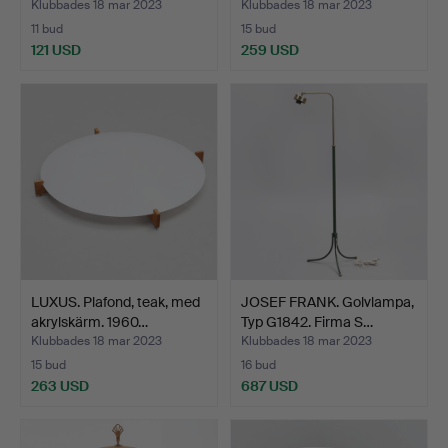
Modern,…
Klubbades 18 mar 2023
Klubbades 18 mar 2023
11 bud
15 bud
121 USD
259 USD
LUXUS. Plafond, teak, med
JOSEF FRANK. Golvlampa,
akrylskärm. 1960…
Typ G1842. Firma S…
Klubbades 18 mar 2023
Klubbades 18 mar 2023
15 bud
16 bud
263 USD
687 USD