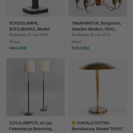
BORDSLAMPA,
TAKARMATUR, Bergboms,
BÖHLMARKS. Modell
Swedish Modern, 1940…
16773. 1960-…
Klubbades 18 mar 2023
Klubbades 18 mar 2023
18 bud
6 bud
444 USD
536 USD
GOLVLAMPOR, ett par,
HARALD NOTINI.
Falkenbergs Belysning…
Bordslampa. Modell "15199".