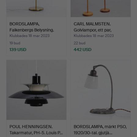
BORDSLAMPA,
CARL MALMSTEN.
Falkenbergs Belysning.
Golvlampor, ett par,
1970-ta…
"Stake…
Klubbades 18 mar 2023
Klubbades 18 mar 2023
19 bud
22 bud
139 USD
442 USD
POUL HENNINGSEN.
BORDSLAMPA, märkt PSO,
Takarmatur, PH-5. Louis P…
1920/30-tal. gjutjä…