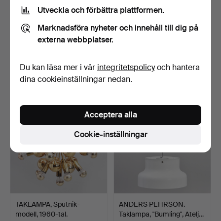
Utveckla och förbättra plattformen.
Marknadsföra nyheter och innehåll till dig på
BERGBOMS.
TAKARMATUR, Skärm i
externa webbplatser.
Bordsarmatur, 1960-tal.
thaisiden, upphäng i m…
Glas / m…
Klubbades 18 mar 2023
Klubbades 18 mar 2023
Du kan läsa mer i vår
integritetspolicy
och hantera
23 bud
22 bud
dina cookieinställningar nedan.
531 USD
428 USD
Acceptera alla
Cookie-inställningar
TAKLAMPA, Sputnik-
ANDERS PEHRSON.
modell, 1960-tal.
Taklampa, "Bumling", Atelj…