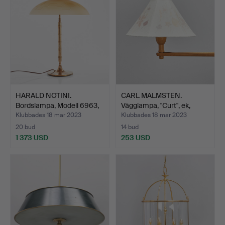
HARALD NOTINI.
CARL MALMSTEN.
Bordslampa, Modell 6963,
Vägglampa, "Curt", ek,
Mä…
mode…
Klubbades 18 mar 2023
Klubbades 18 mar 2023
20 bud
14 bud
1 373 USD
253 USD