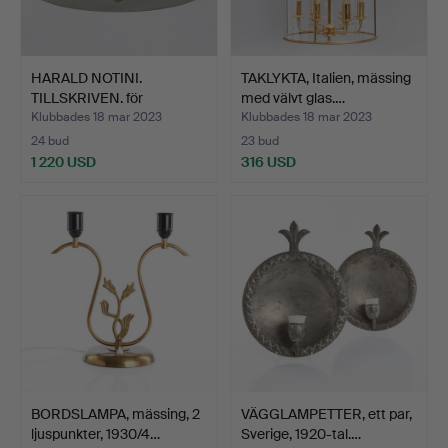
HARALD NOTINI.
TAKLYKTA, Italien, mässing
TILLSKRIVEN. för
med välvt glas.…
Böhlmarks,…
Klubbades 18 mar 2023
Klubbades 18 mar 2023
24 bud
23 bud
1 220 USD
316 USD
BORDSLAMPA, mässing, 2
VÄGGLAMPETTER, ett par,
ljuspunkter, 1930/4…
Sverige, 1920-tal.…