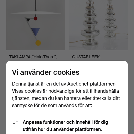
TAKLAMPA, "Halo There",
GUSTAF LEEK.
Olle Andersson, Bo…
Bordslampor, ett par.
Invändi…
Klubbades 18 mar 2023
Klubbades 18 mar 2023
Vi använder cookies
32 bud
32 bud
799 USD
860 USD
Denna tjänst är en del av Auctionet-plattformen.
Vissa cookies är nödvändiga för att tillhandahålla
tjänsten, medan du kan hantera eller återkalla ditt
samtycke för de som används för att:
Anpassa funktioner och innehåll för dig
utifrån hur du använder plattformen.