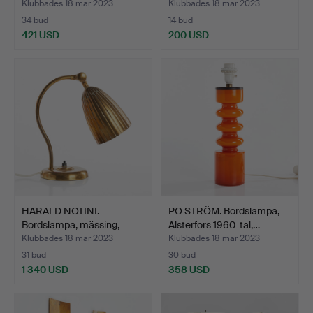
Klubbades 18 mar 2023
Klubbades 18 mar 2023
34 bud
14 bud
421 USD
200 USD
HARALD NOTINI.
PO STRÖM. Bordslampa,
Bordslampa, mässing,
Alsterfors 1960-tal,…
modell…
Klubbades 18 mar 2023
Klubbades 18 mar 2023
31 bud
30 bud
1 340 USD
358 USD