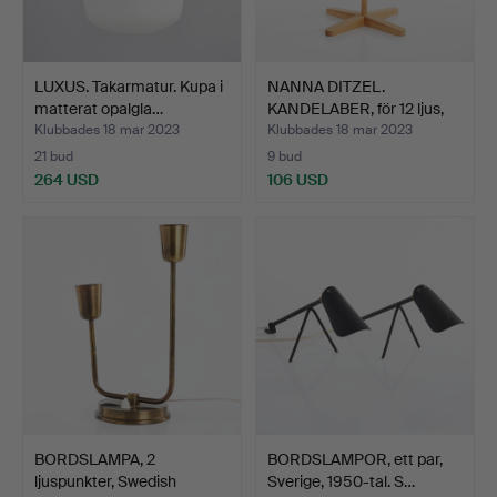
LUXUS. Takarmatur. Kupa i
NANNA DITZEL.
matterat opalgla…
KANDELABER, för 12 ljus,
Møb…
Klubbades 18 mar 2023
Klubbades 18 mar 2023
21 bud
9 bud
264 USD
106 USD
BORDSLAMPA, 2
BORDSLAMPOR, ett par,
ljuspunkter, Swedish
Sverige, 1950-tal. S…