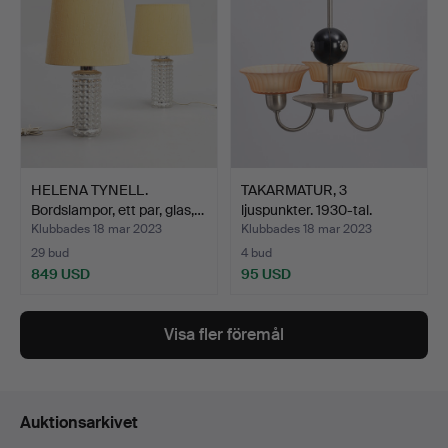
HELENA TYNELL.
TAKARMATUR, 3
Bordslampor, ett par, glas,…
ljuspunkter. 1930-tal.
Swedi…
Klubbades 18 mar 2023
Klubbades 18 mar 2023
29 bud
4 bud
849 USD
95 USD
Visa fler föremål
Auktionsarkivet