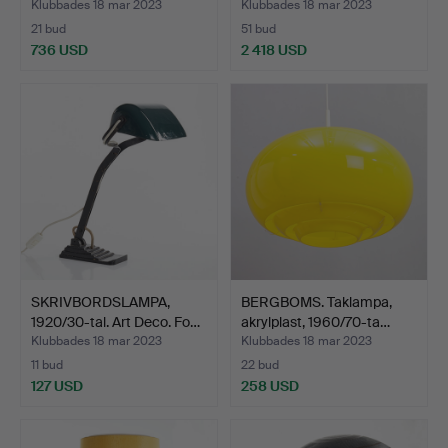
…
Klubbades 18 mar 2023
Klubbades 18 mar 2023
21 bud
51 bud
736 USD
2 418 USD
Utvalt
föremål
SKRIVBORDSLAMPA,
BERGBOMS. Taklampa,
1920/30-tal. Art Deco. Fo…
akrylplast, 1960/70-ta…
Klubbades 18 mar 2023
Klubbades 18 mar 2023
11 bud
22 bud
127 USD
258 USD