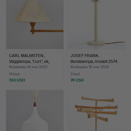
CARL MALMSTEN.
JOSEF FRANK.
Vägglampa, "Curt", ek,
Bordslampa, modell 2574
mode…
för F…
Klubbades 18 mar 2023
Klubbades 18 mar 2023
14 bud
3 bud
190 USD
74 USD