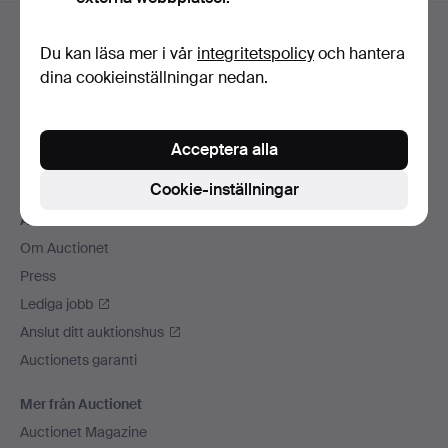
Sidfotsnavigation
Hjälp och kontakt
Du kan läsa mer i vår
integritetspolicy
och hantera
Kontakta support
dina cookieinställningar nedan.
Alla auktionshus
Betalningsalternativ
Acceptera alla
Vi skickar med
Sociala medier
Cookie-inställningar
Auctionet
Om Auctionet
Press
Lediga jobb
Anslut ditt auktionshus
Auctionets garanti
Mer från Auctionet
Auctionet Magazine