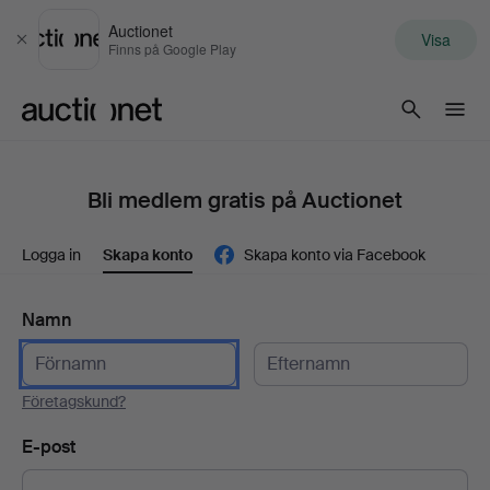
Auctionet
Visa
Stäng
Finns på Google Play
Auctionet.com
Bli medlem gratis på Auctionet
Logga in
Skapa konto
Skapa konto via Facebook
Namn
Företagskund?
E-post