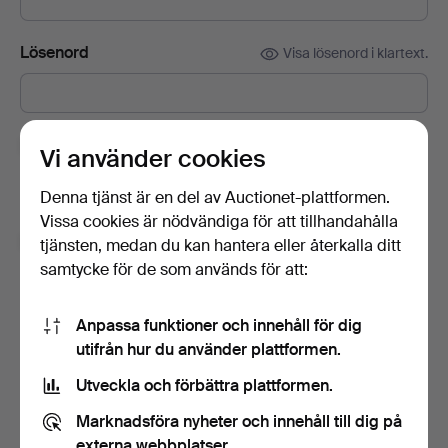
Lösenord
Visa lösenord i klartext.
Prenumerera på Auctionets nyhetsbrev.
(frivilligt)
Vi använder cookies
Med bl.a. experttips, utvalda föremål och inspiration. Om du
Denna tjänst är en del av Auctionet-plattformen.
ångrar dig kan du enkelt avsluta prenumerationen.
Vissa cookies är nödvändiga för att tillhandahålla
Jag är över 18 år och jag godkänner
tjänsten, medan du kan hantera eller återkalla ditt
användarvillkoren
,
köpvillkoren
samt bekräftar att jag
samtycke för de som används för att:
har tagit del av
integritetspolicyn
.
Anpassa funktioner och innehåll för dig
Skapa konto
utifrån hur du använder plattformen.
Utveckla och förbättra plattformen.
Marknadsföra nyheter och innehåll till dig på
externa webbplatser.