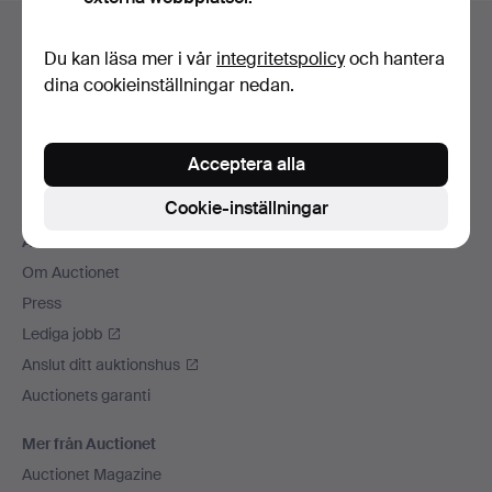
Sidfotsnavigation
Hjälp och kontakt
Du kan läsa mer i vår
integritetspolicy
och hantera
Kontakta support
dina cookieinställningar nedan.
Alla auktionshus
Betalningsalternativ
Acceptera alla
Vi skickar med
Sociala medier
Cookie-inställningar
Auctionet
Om Auctionet
Press
Lediga jobb
Anslut ditt auktionshus
Auctionets garanti
Mer från Auctionet
Auctionet Magazine