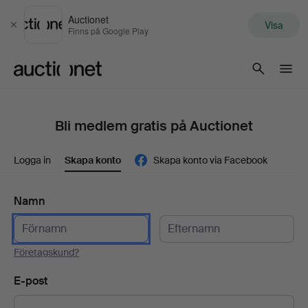
Auctionet
Visa
Stäng
Finns på Google Play
Auctionet.com
Bli medlem gratis på Auctionet
Logga in
Skapa konto
Skapa konto via Facebook
Namn
Företagskund?
E-post