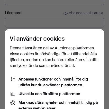
Lösenord
Visa lösenord i klartext.
Prenumerera på Auctionets nyhetsbrev.
(frivilligt)
Vi använder cookies
Med bl.a. experttips, utvalda föremål och inspiration. Om du
Denna tjänst är en del av Auctionet-plattformen.
ångrar dig kan du enkelt avsluta prenumerationen.
Vissa cookies är nödvändiga för att tillhandahålla
Jag är över 18 år och jag godkänner
tjänsten, medan du kan hantera eller återkalla ditt
användarvillkoren
,
köpvillkoren
samt bekräftar att jag
samtycke för de som används för att:
har tagit del av
integritetspolicyn
.
Anpassa funktioner och innehåll för dig
Skapa konto
utifrån hur du använder plattformen.
Utveckla och förbättra plattformen.
Marknadsföra nyheter och innehåll till dig på
externa webbplatser.